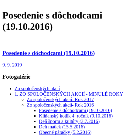
Posedenie s dôchodcami
(19.10.2016)
Posedenie s dôchodcami (19.10.2016)
9. 9. 2019
Fotogalérie
Zo spoločenských akcií
1. ZO SPOLOČENSKÝCH AKCIÍ - MINULÉ ROKY
Zo spoločenských akcií- Rok 2017
Zo spoločenských akcií- Rok 2016
Posedenie s dôchodcami (19.10.2016)
Kliňanský kotlík 4. ročník (9.10.2016)
Deň športu a kultúry (3.7.2016)
Deň matiek (15.5.2016)
Obecné páračky (5.2.2016)