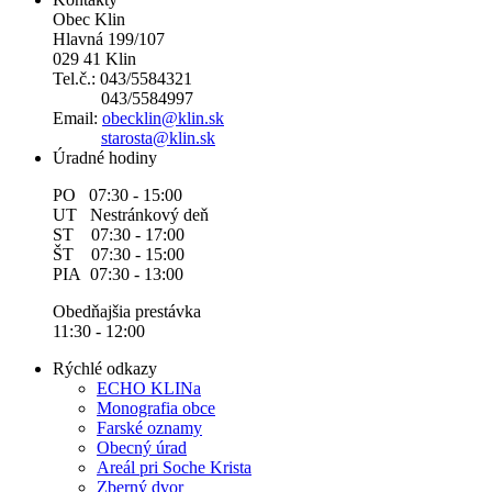
Obec Klin
Hlavná 199/107
029 41 Klin
Tel.č.: 043/5584321
043/5584997
Email:
obecklin@klin.sk
starosta@klin.sk
Úradné hodiny
PO 07:30 - 15:00
UT Nestránkový deň
ST 07:30 - 17:00
ŠT 07:30 - 15:00
PIA 07:30 - 13:00
Obedňajšia prestávka
11:30 - 12:00
Rýchlé odkazy
ECHO KLINa
Monografia obce
Farské oznamy
Obecný úrad
Areál pri Soche Krista
Zberný dvor