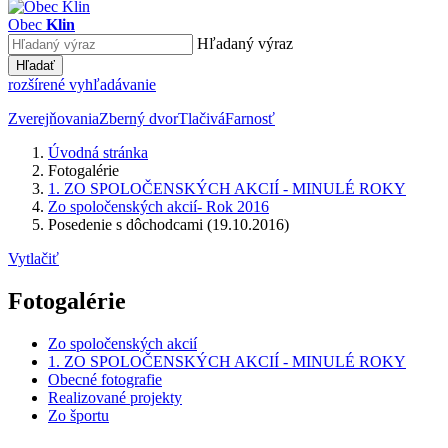
Obec
Klin
Hľadaný výraz
Hľadať
rozšírené vyhľadávanie
Zverejňovania
Zberný dvor
Tlačivá
Farnosť
Úvodná stránka
Fotogalérie
1. ZO SPOLOČENSKÝCH AKCIÍ - MINULÉ ROKY
Zo spoločenských akcií- Rok 2016
Posedenie s dôchodcami (19.10.2016)
Vytlačiť
Fotogalérie
Zo spoločenských akcií
1. ZO SPOLOČENSKÝCH AKCIÍ - MINULÉ ROKY
Obecné fotografie
Realizované projekty
Zo športu