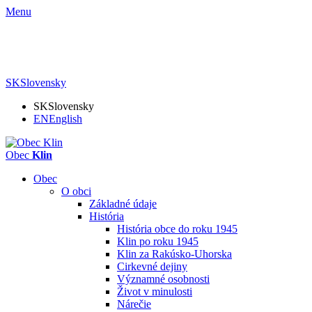
Menu
SK
Slovensky
SK
Slovensky
EN
English
Obec
Klin
Obec
O obci
Základné údaje
História
História obce do roku 1945
Klin po roku 1945
Klin za Rakúsko-Uhorska
Cirkevné dejiny
Významné osobnosti
Život v minulosti
Nárečie