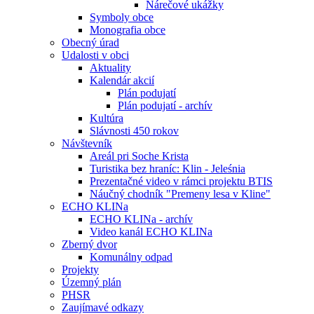
Nárečové ukážky
Symboly obce
Monografia obce
Obecný úrad
Udalosti v obci
Aktuality
Kalendár akcií
Plán podujatí
Plán podujatí - archív
Kultúra
Slávnosti 450 rokov
Návštevník
Areál pri Soche Krista
Turistika bez hraníc: Klin - Jeleśnia
Prezentačné video v rámci projektu BTIS
Náučný chodník "Premeny lesa v Kline"
ECHO KLINa
ECHO KLINa - archív
Video kanál ECHO KLINa
Zberný dvor
Komunálny odpad
Projekty
Územný plán
PHSR
Zaujímavé odkazy