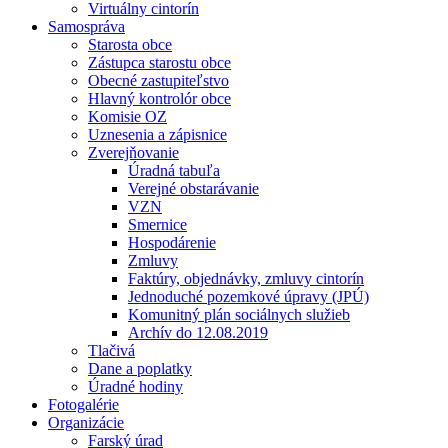
Virtuálny cintorín
Samospráva
Starosta obce
Zástupca starostu obce
Obecné zastupiteľstvo
Hlavný kontrolór obce
Komisie OZ
Uznesenia a zápisnice
Zverejňovanie
Úradná tabuľa
Verejné obstarávanie
VZN
Smernice
Hospodárenie
Zmluvy
Faktúry, objednávky, zmluvy cintorín
Jednoduché pozemkové úpravy (JPÚ)
Komunitný plán sociálnych služieb
Archív do 12.08.2019
Tlačivá
Dane a poplatky
Úradné hodiny
Fotogalérie
Organizácie
Farský úrad