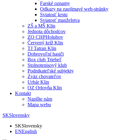
Farské oznamy
Odkazy na zaujímavé web-stránky
Sviatosť krstu
Sviatosť manželstva
ZŠ a MŠ Klin
Jednota dôchodcov
ZO CHPHolubov
Červený kríž Klin
TJ Tatran Klin
Dobrovoľní hasiči
Box club Triebeľ
Stolnotenisový klub
Podnikateľské subjekty
Zväz chovateľov
Urbár Klin
OZ Orlovňa Klin
Kontakt
Napíšte nám
Mapa webu
SK
Slovensky
SK
Slovensky
EN
English