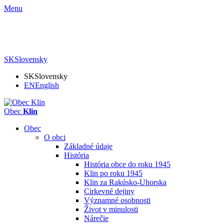
Menu
SK
Slovensky
SK
Slovensky
EN
English
Obec
Klin
Obec
O obci
Základné údaje
História
História obce do roku 1945
Klin po roku 1945
Klin za Rakúsko-Uhorska
Cirkevné dejiny
Významné osobnosti
Život v minulosti
Nárečie