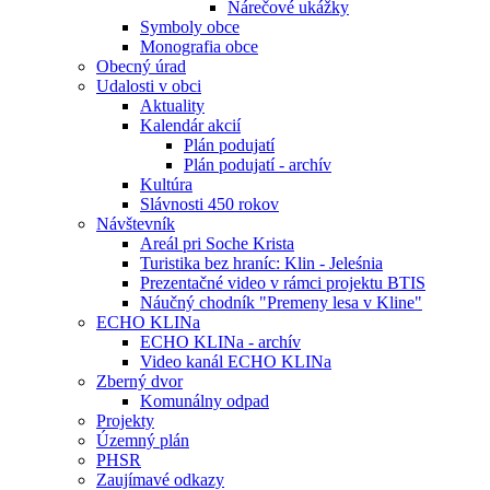
Nárečové ukážky
Symboly obce
Monografia obce
Obecný úrad
Udalosti v obci
Aktuality
Kalendár akcií
Plán podujatí
Plán podujatí - archív
Kultúra
Slávnosti 450 rokov
Návštevník
Areál pri Soche Krista
Turistika bez hraníc: Klin - Jeleśnia
Prezentačné video v rámci projektu BTIS
Náučný chodník "Premeny lesa v Kline"
ECHO KLINa
ECHO KLINa - archív
Video kanál ECHO KLINa
Zberný dvor
Komunálny odpad
Projekty
Územný plán
PHSR
Zaujímavé odkazy