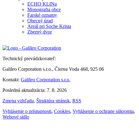
ECHO KLINa
Monografia obce
Farské oznamy
Obecný úrad
Areál pri Soche Krista
Zberný dvor
Technický prevádzkovateľ:
Galileo Corporation s.r.o., Čierna Voda 468, 925 06
Kontakt:
Galileo Corporation s.r.o.
Posledná aktualizácia: 7. 8. 2026
Zmena vzhľadu
,
Štruktúra stránok
,
RSS
Vyhlásenie o prístupnosti
,
Cookies
,
Vyhlásenie o ochrane súkromia
,
Webové sídlo