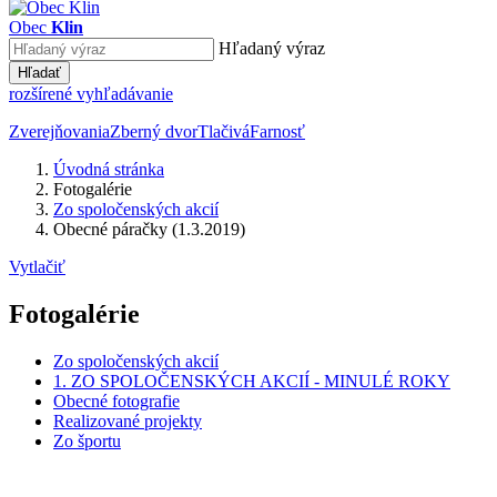
Obec
Klin
Hľadaný výraz
Hľadať
rozšírené vyhľadávanie
Zverejňovania
Zberný dvor
Tlačivá
Farnosť
Úvodná stránka
Fotogalérie
Zo spoločenských akcií
Obecné páračky (1.3.2019)
Vytlačiť
Fotogalérie
Zo spoločenských akcií
1. ZO SPOLOČENSKÝCH AKCIÍ - MINULÉ ROKY
Obecné fotografie
Realizované projekty
Zo športu