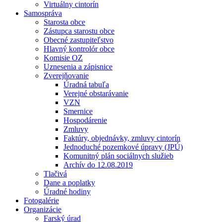
Virtuálny cintorín
Samospráva
Starosta obce
Zástupca starostu obce
Obecné zastupiteľstvo
Hlavný kontrolór obce
Komisie OZ
Uznesenia a zápisnice
Zverejňovanie
Úradná tabuľa
Verejné obstarávanie
VZN
Smernice
Hospodárenie
Zmluvy
Faktúry, objednávky, zmluvy cintorín
Jednoduché pozemkové úpravy (JPÚ)
Komunitný plán sociálnych služieb
Archív do 12.08.2019
Tlačivá
Dane a poplatky
Úradné hodiny
Fotogalérie
Organizácie
Farský úrad