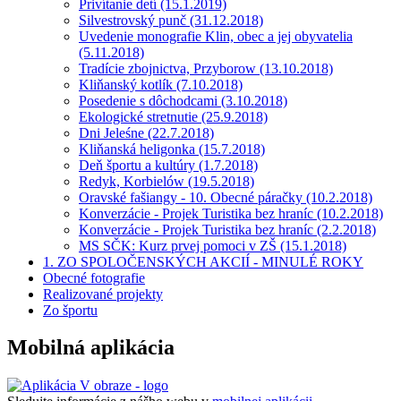
Privítanie detí (15.1.2019)
Silvestrovský punč (31.12.2018)
Uvedenie monografie Klin, obec a jej obyvatelia
(5.11.2018)
Tradície zbojnictva, Przyborow (13.10.2018)
Kliňanský kotlík (7.10.2018)
Posedenie s dôchodcami (3.10.2018)
Ekologické stretnutie (25.9.2018)
Dni Jeleśne (22.7.2018)
Kliňanská heligonka (15.7.2018)
Deň športu a kultúry (1.7.2018)
Redyk, Korbielów (19.5.2018)
Oravské fašiangy - 10. Obecné páračky (10.2.2018)
Konverzácie - Projek Turistika bez hraníc (10.2.2018)
Konverzácie - Projek Turistika bez hraníc (2.2.2018)
MS SČK: Kurz prvej pomoci v ZŠ (15.1.2018)
1. ZO SPOLOČENSKÝCH AKCIÍ - MINULÉ ROKY
Obecné fotografie
Realizované projekty
Zo športu
Mobilná aplikácia