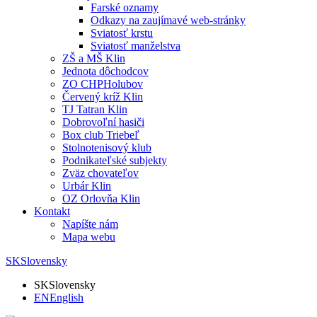
Farské oznamy
Odkazy na zaujímavé web-stránky
Sviatosť krstu
Sviatosť manželstva
ZŠ a MŠ Klin
Jednota dôchodcov
ZO CHPHolubov
Červený kríž Klin
TJ Tatran Klin
Dobrovoľní hasiči
Box club Triebeľ
Stolnotenisový klub
Podnikateľské subjekty
Zväz chovateľov
Urbár Klin
OZ Orlovňa Klin
Kontakt
Napíšte nám
Mapa webu
SK
Slovensky
SK
Slovensky
EN
English