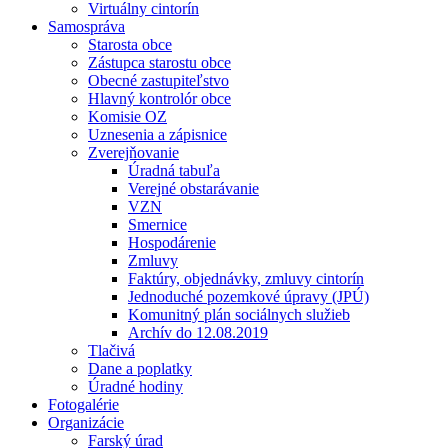
Virtuálny cintorín
Samospráva
Starosta obce
Zástupca starostu obce
Obecné zastupiteľstvo
Hlavný kontrolór obce
Komisie OZ
Uznesenia a zápisnice
Zverejňovanie
Úradná tabuľa
Verejné obstarávanie
VZN
Smernice
Hospodárenie
Zmluvy
Faktúry, objednávky, zmluvy cintorín
Jednoduché pozemkové úpravy (JPÚ)
Komunitný plán sociálnych služieb
Archív do 12.08.2019
Tlačivá
Dane a poplatky
Úradné hodiny
Fotogalérie
Organizácie
Farský úrad