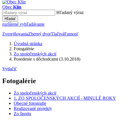
Obec
Klin
Hľadaný výraz
Hľadať
rozšírené vyhľadávanie
Zverejňovania
Zberný dvor
Tlačivá
Farnosť
Úvodná stránka
Fotogalérie
Zo spoločenských akcií
Posedenie s dôchodcami (3.10.2018)
Vytlačiť
Fotogalérie
Zo spoločenských akcií
1. ZO SPOLOČENSKÝCH AKCIÍ - MINULÉ ROKY
Obecné fotografie
Realizované projekty
Zo športu