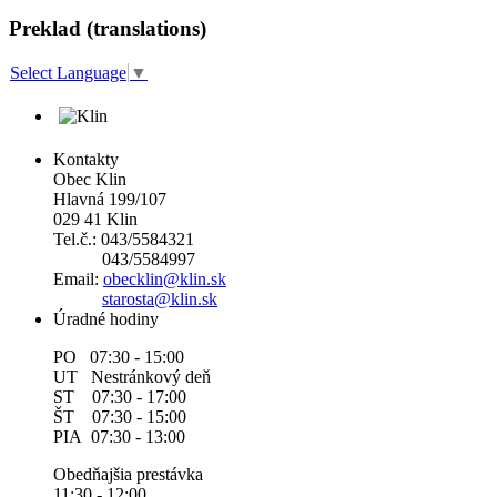
Preklad (translations)
Select Language
▼
Kontakty
Obec Klin
Hlavná 199/107
029 41 Klin
Tel.č.: 043/5584321
043/5584997
Email:
obecklin@klin.sk
starosta@klin.sk
Úradné hodiny
PO 07:30 - 15:00
UT Nestránkový deň
ST 07:30 - 17:00
ŠT 07:30 - 15:00
PIA 07:30 - 13:00
Obedňajšia prestávka
11:30 - 12:00