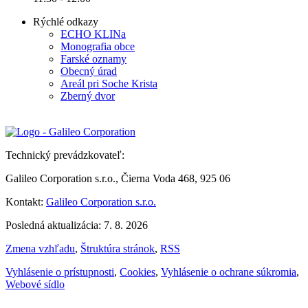
Rýchlé odkazy
ECHO KLINa
Monografia obce
Farské oznamy
Obecný úrad
Areál pri Soche Krista
Zberný dvor
Technický prevádzkovateľ:
Galileo Corporation s.r.o., Čierna Voda 468, 925 06
Kontakt:
Galileo Corporation s.r.o.
Posledná aktualizácia: 7. 8. 2026
Zmena vzhľadu
,
Štruktúra stránok
,
RSS
Vyhlásenie o prístupnosti
,
Cookies
,
Vyhlásenie o ochrane súkromia
,
Webové sídlo