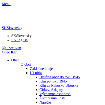
Menu
SK
Slovensky
SK
Slovensky
EN
English
Obec
Klin
Obec
O obci
Základné údaje
História
História obce do roku 1945
Klin po roku 1945
Klin za Rakúsko-Uhorska
Cirkevné dejiny
Významné osobnosti
Život v minulosti
Nárečie