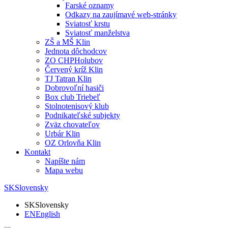
Farské oznamy
Odkazy na zaujímavé web-stránky
Sviatosť krstu
Sviatosť manželstva
ZŠ a MŠ Klin
Jednota dôchodcov
ZO CHPHolubov
Červený kríž Klin
TJ Tatran Klin
Dobrovoľní hasiči
Box club Triebeľ
Stolnotenisový klub
Podnikateľské subjekty
Zväz chovateľov
Urbár Klin
OZ Orlovňa Klin
Kontakt
Napíšte nám
Mapa webu
SK
Slovensky
SK
Slovensky
EN
English