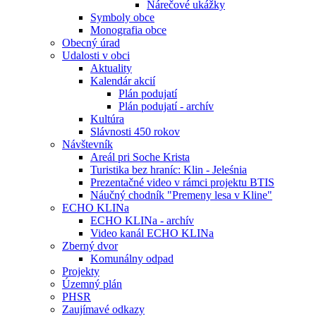
Nárečové ukážky
Symboly obce
Monografia obce
Obecný úrad
Udalosti v obci
Aktuality
Kalendár akcií
Plán podujatí
Plán podujatí - archív
Kultúra
Slávnosti 450 rokov
Návštevník
Areál pri Soche Krista
Turistika bez hraníc: Klin - Jeleśnia
Prezentačné video v rámci projektu BTIS
Náučný chodník "Premeny lesa v Kline"
ECHO KLINa
ECHO KLINa - archív
Video kanál ECHO KLINa
Zberný dvor
Komunálny odpad
Projekty
Územný plán
PHSR
Zaujímavé odkazy