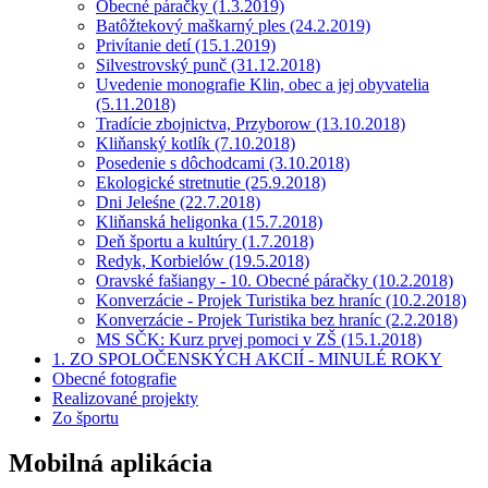
Obecné páračky (1.3.2019)
Batôžtekový maškarný ples (24.2.2019)
Privítanie detí (15.1.2019)
Silvestrovský punč (31.12.2018)
Uvedenie monografie Klin, obec a jej obyvatelia
(5.11.2018)
Tradície zbojnictva, Przyborow (13.10.2018)
Kliňanský kotlík (7.10.2018)
Posedenie s dôchodcami (3.10.2018)
Ekologické stretnutie (25.9.2018)
Dni Jeleśne (22.7.2018)
Kliňanská heligonka (15.7.2018)
Deň športu a kultúry (1.7.2018)
Redyk, Korbielów (19.5.2018)
Oravské fašiangy - 10. Obecné páračky (10.2.2018)
Konverzácie - Projek Turistika bez hraníc (10.2.2018)
Konverzácie - Projek Turistika bez hraníc (2.2.2018)
MS SČK: Kurz prvej pomoci v ZŠ (15.1.2018)
1. ZO SPOLOČENSKÝCH AKCIÍ - MINULÉ ROKY
Obecné fotografie
Realizované projekty
Zo športu
Mobilná aplikácia