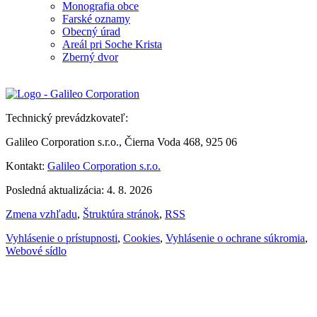
Monografia obce
Farské oznamy
Obecný úrad
Areál pri Soche Krista
Zberný dvor
Technický prevádzkovateľ:
Galileo Corporation s.r.o., Čierna Voda 468, 925 06
Kontakt:
Galileo Corporation s.r.o.
Posledná aktualizácia: 4. 8. 2026
Zmena vzhľadu
,
Štruktúra stránok
,
RSS
Vyhlásenie o prístupnosti
,
Cookies
,
Vyhlásenie o ochrane súkromia
,
Webové sídlo