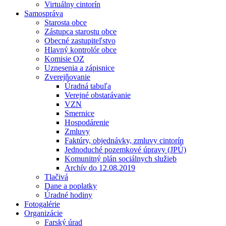
Virtuálny cintorín
Samospráva
Starosta obce
Zástupca starostu obce
Obecné zastupiteľstvo
Hlavný kontrolór obce
Komisie OZ
Uznesenia a zápisnice
Zverejňovanie
Úradná tabuľa
Verejné obstarávanie
VZN
Smernice
Hospodárenie
Zmluvy
Faktúry, objednávky, zmluvy cintorín
Jednoduché pozemkové úpravy (JPÚ)
Komunitný plán sociálnych služieb
Archív do 12.08.2019
Tlačivá
Dane a poplatky
Úradné hodiny
Fotogalérie
Organizácie
Farský úrad