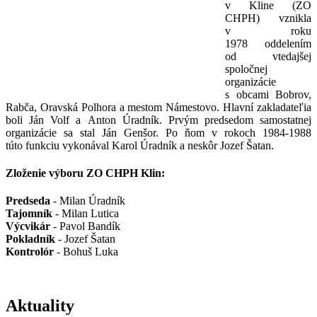
v Kline (ZO
CHPH) vznikla
v roku
1978 oddelením
od vtedajšej
spoločnej
organizácie
s obcami Bobrov,
Rabča, Oravská Polhora a mestom Námestovo. Hlavní zakladateľia
boli Ján Volf a Anton Úradník. Prvým predsedom samostatnej
organizácie sa stal Ján Genšor. Po ňom v rokoch 1984-1988
túto funkciu vykonával Karol Úradník a neskôr Jozef Šatan.
Zloženie výboru ZO CHPH Klin:
Predseda
- Milan Úradník
Tajomník
- Milan Lutica
Výcvikár
- Pavol Bandík
Pokladník
- Jozef Šatan
Kontrolór
- Bohuš Luka
Aktuality