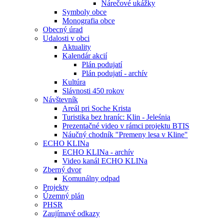
Nárečové ukážky
Symboly obce
Monografia obce
Obecný úrad
Udalosti v obci
Aktuality
Kalendár akcií
Plán podujatí
Plán podujatí - archív
Kultúra
Slávnosti 450 rokov
Návštevník
Areál pri Soche Krista
Turistika bez hraníc: Klin - Jeleśnia
Prezentačné video v rámci projektu BTIS
Náučný chodník "Premeny lesa v Kline"
ECHO KLINa
ECHO KLINa - archív
Video kanál ECHO KLINa
Zberný dvor
Komunálny odpad
Projekty
Územný plán
PHSR
Zaujímavé odkazy