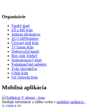
Organizácie
Farský úrad
ZŠ a MŠ Klin
Jednota dôchodcov
ZO CHPHolubov
Červený kríž Klin
TJ Tatran Klin
Dobrovoľní hasiči
Box club Triebeľ
Stolnotenisový klub
Podnikateľské subjekty
Zväz chovateľov
Urbár Klin
OZ Orlovňa Klin
Mobilná aplikácia
Sledujte informácie z nášho webu v
mobilnej aplikácii -
V OBRAZE.