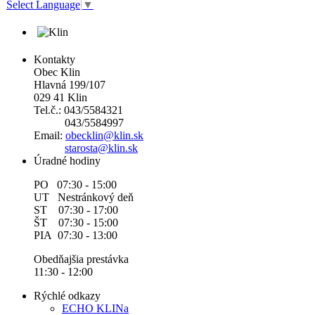
Select Language
▼
Kontakty
Obec Klin
Hlavná 199/107
029 41 Klin
Tel.č.: 043/5584321
043/5584997
Email:
obecklin@klin.sk
starosta@klin.sk
Úradné hodiny
PO 07:30 - 15:00
UT Nestránkový deň
ST 07:30 - 17:00
ŠT 07:30 - 15:00
PIA 07:30 - 13:00
Obedňajšia prestávka
11:30 - 12:00
Rýchlé odkazy
ECHO KLINa