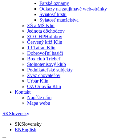
Farské oznamy
Odkazy na zaujímavé web-stránky
Sviatosť krstu
Sviatosť manželstva
ZŠ a MŠ Klin
Jednota dôchodcov
ZO CHPHolubov
Červený kríž Klin
TJ Tatran Klin
Dobrovoľní hasiči
Box club Triebeľ
Stolnotenisový klub
Podnikateľské subjekty
Zväz chovateľov
Urbár Klin
OZ Orlovňa Klin
Kontakt
Napíšte nám
Mapa webu
SK
Slovensky
SK
Slovensky
EN
English