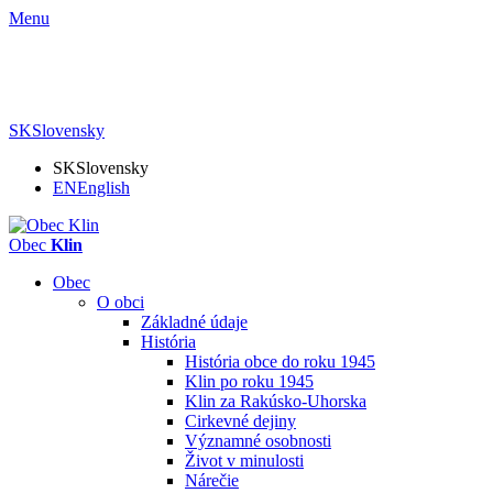
Menu
SK
Slovensky
SK
Slovensky
EN
English
Obec
Klin
Obec
O obci
Základné údaje
História
História obce do roku 1945
Klin po roku 1945
Klin za Rakúsko-Uhorska
Cirkevné dejiny
Významné osobnosti
Život v minulosti
Nárečie