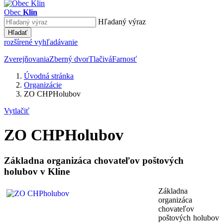
Obec
Klin
Hľadaný výraz
Hľadať
rozšírené vyhľadávanie
Zverejňovania
Zberný dvor
Tlačivá
Farnosť
Úvodná stránka
Organizácie
ZO CHPHolubov
Vytlačiť
ZO CHPHolubov
Základna organizáca chovateľov poštových
holubov v Kline
Základna
organizáca
chovateľov
poštových holubov