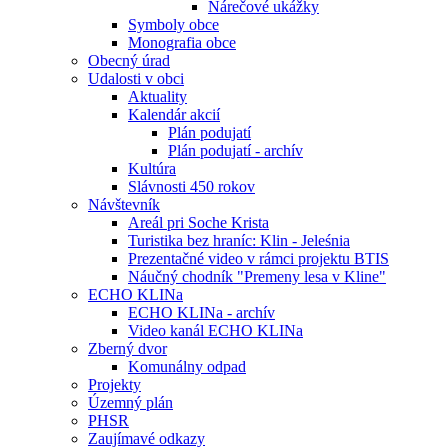
Nárečové ukážky
Symboly obce
Monografia obce
Obecný úrad
Udalosti v obci
Aktuality
Kalendár akcií
Plán podujatí
Plán podujatí - archív
Kultúra
Slávnosti 450 rokov
Návštevník
Areál pri Soche Krista
Turistika bez hraníc: Klin - Jeleśnia
Prezentačné video v rámci projektu BTIS
Náučný chodník "Premeny lesa v Kline"
ECHO KLINa
ECHO KLINa - archív
Video kanál ECHO KLINa
Zberný dvor
Komunálny odpad
Projekty
Územný plán
PHSR
Zaujímavé odkazy