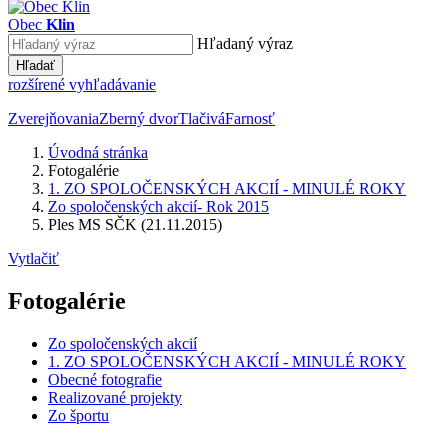
Obec
Klin
Hľadaný výraz
Hľadať
rozšírené vyhľadávanie
Zverejňovania
Zberný dvor
Tlačivá
Farnosť
Úvodná stránka
Fotogalérie
1. ZO SPOLOČENSKÝCH AKCIÍ - MINULÉ ROKY
Zo spoločenských akcií- Rok 2015
Ples MS SČK (21.11.2015)
Vytlačiť
Fotogalérie
Zo spoločenských akcií
1. ZO SPOLOČENSKÝCH AKCIÍ - MINULÉ ROKY
Obecné fotografie
Realizované projekty
Zo športu