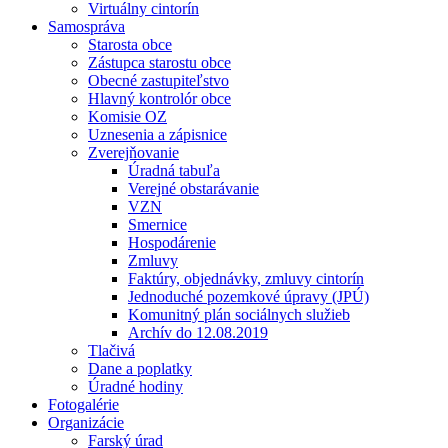
Virtuálny cintorín
Samospráva
Starosta obce
Zástupca starostu obce
Obecné zastupiteľstvo
Hlavný kontrolór obce
Komisie OZ
Uznesenia a zápisnice
Zverejňovanie
Úradná tabuľa
Verejné obstarávanie
VZN
Smernice
Hospodárenie
Zmluvy
Faktúry, objednávky, zmluvy cintorín
Jednoduché pozemkové úpravy (JPÚ)
Komunitný plán sociálnych služieb
Archív do 12.08.2019
Tlačivá
Dane a poplatky
Úradné hodiny
Fotogalérie
Organizácie
Farský úrad