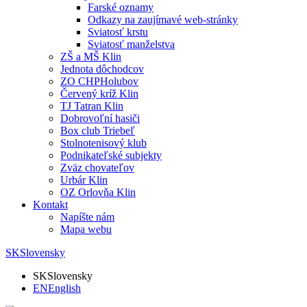
Farské oznamy
Odkazy na zaujímavé web-stránky
Sviatosť krstu
Sviatosť manželstva
ZŠ a MŠ Klin
Jednota dôchodcov
ZO CHPHolubov
Červený kríž Klin
TJ Tatran Klin
Dobrovoľní hasiči
Box club Triebeľ
Stolnotenisový klub
Podnikateľské subjekty
Zväz chovateľov
Urbár Klin
OZ Orlovňa Klin
Kontakt
Napíšte nám
Mapa webu
SK
Slovensky
SK
Slovensky
EN
English