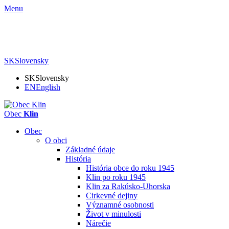
Menu
SK
Slovensky
SK
Slovensky
EN
English
Obec
Klin
Obec
O obci
Základné údaje
História
História obce do roku 1945
Klin po roku 1945
Klin za Rakúsko-Uhorska
Cirkevné dejiny
Významné osobnosti
Život v minulosti
Nárečie