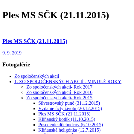
Ples MS SČK (21.11.2015)
Ples MS SČK (21.11.2015)
9. 9. 2019
Fotogalérie
Zo spoločenských akcií
1. ZO SPOLOČENSKÝCH AKCIÍ - MINULÉ ROKY
Zo spoločenských akcií- Rok 2017
Zo spoločenských akcií- Rok 2016
Zo spoločenských akcií- Rok 2015
Silvestrovský punč (31.12.2015)
Vzdanie úcty životu (20.12.2015)
Ples MS SČK (21.11.2015)
Kliňanský kotlík (11.10.2015)
Posedenie dôchodcov (6.10.2015)
Kliňanská heligónka (12.7.2015)