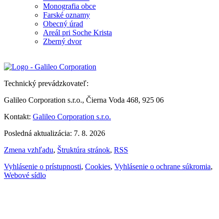
Monografia obce
Farské oznamy
Obecný úrad
Areál pri Soche Krista
Zberný dvor
Technický prevádzkovateľ:
Galileo Corporation s.r.o., Čierna Voda 468, 925 06
Kontakt:
Galileo Corporation s.r.o.
Posledná aktualizácia: 7. 8. 2026
Zmena vzhľadu
,
Štruktúra stránok
,
RSS
Vyhlásenie o prístupnosti
,
Cookies
,
Vyhlásenie o ochrane súkromia
,
Webové sídlo