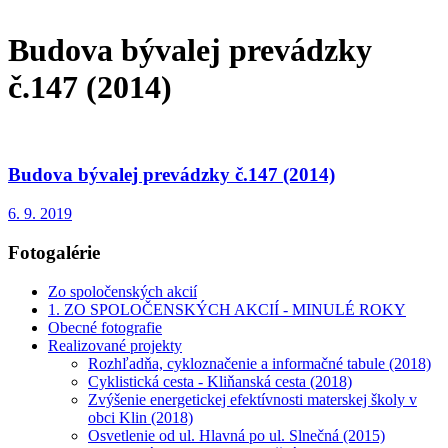
Budova bývalej prevádzky
č.147 (2014)
Budova bývalej prevádzky č.147 (2014)
6. 9. 2019
Fotogalérie
Zo spoločenských akcií
1. ZO SPOLOČENSKÝCH AKCIÍ - MINULÉ ROKY
Obecné fotografie
Realizované projekty
Rozhľadňa, cykloznačenie a informačné tabule (2018)
Cyklistická cesta - Kliňanská cesta (2018)
Zvýšenie energetickej efektívnosti materskej školy v
obci Klin (2018)
Osvetlenie od ul. Hlavná po ul. Slnečná (2015)