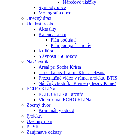
Nárečové ukážky
Symboly obce
Monografia obce
Obecný úrad
Udalosti v obci
Aktuality
Kalendár akcií
Plán podujatí
Plán podujatí - archív
Kultúra
Slávnosti 450 rokov
Návštevník
Areál pri Soche Krista
Turistika bez hraníc: Klin - Jeleśnia
Prezentačné video v rámci projektu BTIS
Náučný chodník "Premeny lesa v Kline"
ECHO KLINa
ECHO KLINa - archív
Video kanál ECHO KLINa
Zberný dvor
Komunálny odpad
Projekty
Územný plán
PHSR
Zaujímavé odkazy