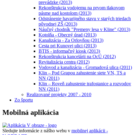
prevádzke (2013)
Rekonštrukcia vodojemu na prvom tlakovom
pásme nad kostolom (2013)
Odstránenie havarijného stavu v starých triedach
pôvodnej ZŠ (2013)
Náučný chodník "Premeny lesa v Kline" (2013)
Kotolňa - Obecný úrad (2013)
Kanalizácia - Za Orlovňou (2013)
Cesta pri Kunovej ulici (2013)
BTIS - informačný kiosk (2013)
Rekonštrukcia kancelárii na OcÚ (2012)
Revitalizácia centra (2012)
Vodovod a kanalizácia - Gromadová ulica (2011)
Klin – Pod Grapou zahustenie siete VN, TS a
NN (2011)
Klin – Roveň zahustenie trafostanice a rozvodov
NN (2011)
Realizované projekty 2007 - 2010
Zo športu
Mobilná aplikácia
Sledujte informácie z nášho webu v
mobilnej aplikácii -