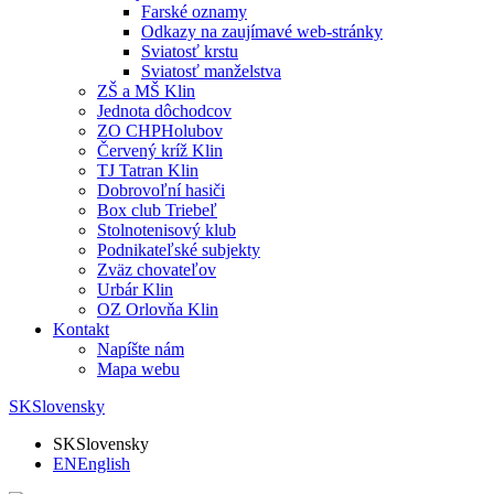
Farské oznamy
Odkazy na zaujímavé web-stránky
Sviatosť krstu
Sviatosť manželstva
ZŠ a MŠ Klin
Jednota dôchodcov
ZO CHPHolubov
Červený kríž Klin
TJ Tatran Klin
Dobrovoľní hasiči
Box club Triebeľ
Stolnotenisový klub
Podnikateľské subjekty
Zväz chovateľov
Urbár Klin
OZ Orlovňa Klin
Kontakt
Napíšte nám
Mapa webu
SK
Slovensky
SK
Slovensky
EN
English