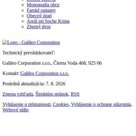
Monografia obce
Farské oznamy
Obecný úrad
Areál pri Soche Krista
Zberný dvor
Technický prevádzkovateľ:
Galileo Corporation s.r.o., Čierna Voda 468, 925 06
Kontakt:
Galileo Corporation s.r.o.
Posledná aktualizácia: 7. 8. 2026
Zmena vzhľadu
,
Štruktúra stránok
,
RSS
Vyhlásenie o prístupnosti
,
Cookies
,
Vyhlásenie o ochrane súkromia
,
Webové sídlo