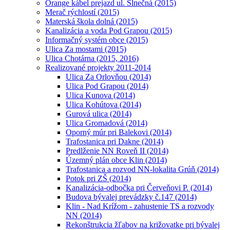
Orange kábel prejazd ul. Slnečná (2015)
Merač rýchlostí (2015)
Materská škola dolná (2015)
Kanalizácia a voda Pod Grapou (2015)
Informačný systém obce (2015)
Ulica Za mostami (2015)
Ulica Chotárna (2015, 2016)
Realizované projekty 2011-2014
Ulica Za Orlovňou (2014)
Ulica Pod Grapou (2014)
Ulica Kunova (2014)
Ulica Kohútova (2014)
Gurová ulica (2014)
Ulica Gromadová (2014)
Oporný múr pri Balekovi (2014)
Trafostanica pri Dakne (2014)
Predlženie NN Roveň II (2014)
Územný plán obce Klin (2014)
Trafostanica a rozvod NN-lokalita Grúň (2014)
Potok pri ZŠ (2014)
Kanalizácia-odbočka pri Červeňovi P. (2014)
Budova bývalej prevádzky č.147 (2014)
Klin - Nad Krížom - zahustenie TS a rozvody
NN (2014)
Rekonštrukcia žľabov na križovatke pri bývalej