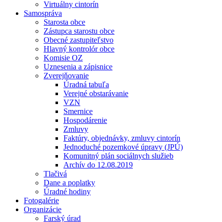
Virtuálny cintorín
Samospráva
Starosta obce
Zástupca starostu obce
Obecné zastupiteľstvo
Hlavný kontrolór obce
Komisie OZ
Uznesenia a zápisnice
Zverejňovanie
Úradná tabuľa
Verejné obstarávanie
VZN
Smernice
Hospodárenie
Zmluvy
Faktúry, objednávky, zmluvy cintorín
Jednoduché pozemkové úpravy (JPÚ)
Komunitný plán sociálnych služieb
Archív do 12.08.2019
Tlačivá
Dane a poplatky
Úradné hodiny
Fotogalérie
Organizácie
Farský úrad