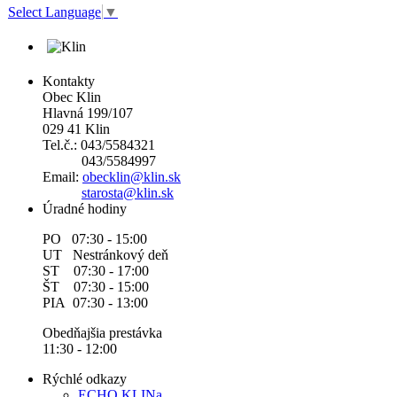
Select Language
▼
Kontakty
Obec Klin
Hlavná 199/107
029 41 Klin
Tel.č.: 043/5584321
043/5584997
Email:
obecklin@klin.sk
starosta@klin.sk
Úradné hodiny
PO 07:30 - 15:00
UT Nestránkový deň
ST 07:30 - 17:00
ŠT 07:30 - 15:00
PIA 07:30 - 13:00
Obedňajšia prestávka
11:30 - 12:00
Rýchlé odkazy
ECHO KLINa