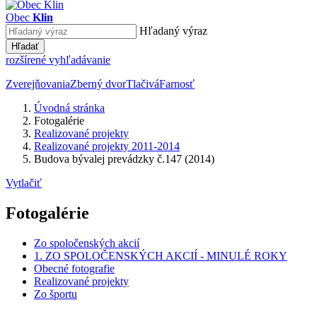
Obec
Klin
Hľadaný výraz
Hľadať
rozšírené vyhľadávanie
Zverejňovania
Zberný dvor
Tlačivá
Farnosť
Úvodná stránka
Fotogalérie
Realizované projekty
Realizované projekty 2011-2014
Budova bývalej prevádzky č.147 (2014)
Vytlačiť
Fotogalérie
Zo spoločenských akcií
1. ZO SPOLOČENSKÝCH AKCIÍ - MINULÉ ROKY
Obecné fotografie
Realizované projekty
Zo športu