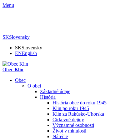
Menu
SK
Slovensky
SK
Slovensky
EN
English
Obec
Klin
Obec
O obci
Základné údaje
História
História obce do roku 1945
Klin po roku 1945
Klin za Rakúsko-Uhorska
Cirkevné dejiny
Významné osobnosti
Život v minulosti
Nárečie