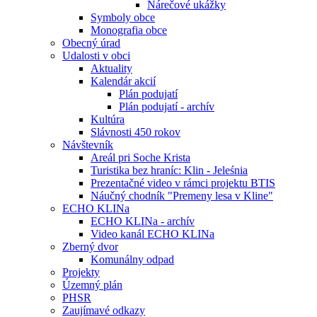
Nárečové ukážky
Symboly obce
Monografia obce
Obecný úrad
Udalosti v obci
Aktuality
Kalendár akcií
Plán podujatí
Plán podujatí - archív
Kultúra
Slávnosti 450 rokov
Návštevník
Areál pri Soche Krista
Turistika bez hraníc: Klin - Jeleśnia
Prezentačné video v rámci projektu BTIS
Náučný chodník "Premeny lesa v Kline"
ECHO KLINa
ECHO KLINa - archív
Video kanál ECHO KLINa
Zberný dvor
Komunálny odpad
Projekty
Územný plán
PHSR
Zaujímavé odkazy