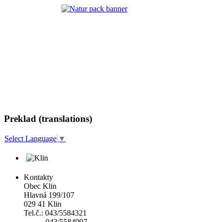
Preklad (translations)
Select Language
▼
Kontakty
Obec Klin
Hlavná 199/107
029 41 Klin
Tel.č.: 043/5584321
043/5584997