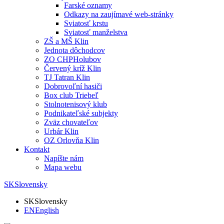
Farské oznamy
Odkazy na zaujímavé web-stránky
Sviatosť krstu
Sviatosť manželstva
ZŠ a MŠ Klin
Jednota dôchodcov
ZO CHPHolubov
Červený kríž Klin
TJ Tatran Klin
Dobrovoľní hasiči
Box club Triebeľ
Stolnotenisový klub
Podnikateľské subjekty
Zväz chovateľov
Urbár Klin
OZ Orlovňa Klin
Kontakt
Napíšte nám
Mapa webu
SK
Slovensky
SK
Slovensky
EN
English