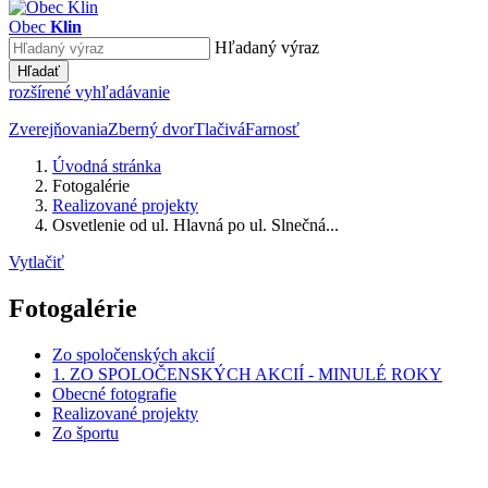
Obec
Klin
Hľadaný výraz
Hľadať
rozšírené vyhľadávanie
Zverejňovania
Zberný dvor
Tlačivá
Farnosť
Úvodná stránka
Fotogalérie
Realizované projekty
Osvetlenie od ul. Hlavná po ul. Slnečná...
Vytlačiť
Fotogalérie
Zo spoločenských akcií
1. ZO SPOLOČENSKÝCH AKCIÍ - MINULÉ ROKY
Obecné fotografie
Realizované projekty
Zo športu