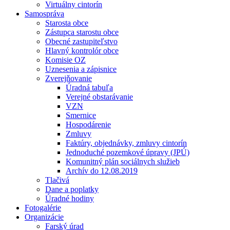
Virtuálny cintorín
Samospráva
Starosta obce
Zástupca starostu obce
Obecné zastupiteľstvo
Hlavný kontrolór obce
Komisie OZ
Uznesenia a zápisnice
Zverejňovanie
Úradná tabuľa
Verejné obstarávanie
VZN
Smernice
Hospodárenie
Zmluvy
Faktúry, objednávky, zmluvy cintorín
Jednoduché pozemkové úpravy (JPÚ)
Komunitný plán sociálnych služieb
Archív do 12.08.2019
Tlačivá
Dane a poplatky
Úradné hodiny
Fotogalérie
Organizácie
Farský úrad