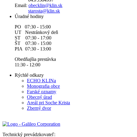
Email:
obecklin@klin.sk
starosta@klin.sk
Úradné hodiny
PO 07:30 - 15:00
UT Nestránkový deň
ST 07:30 - 17:00
ŠT 07:30 - 15:00
PIA 07:30 - 13:00
Obedňajšia prestávka
11:30 - 12:00
Rýchlé odkazy
ECHO KLINa
Monografia obce
Farské oznamy
Obecný úrad
Areál pri Soche Krista
Zberný dvor
Technický prevádzkovateľ: