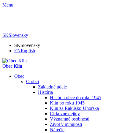
Menu
SK
Slovensky
SK
Slovensky
EN
English
Obec
Klin
Obec
O obci
Základné údaje
História
História obce do roku 1945
Klin po roku 1945
Klin za Rakúsko-Uhorska
Cirkevné dejiny
Významné osobnosti
Život v minulosti
Nárečie