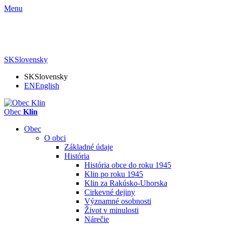
Menu
SK
Slovensky
SK
Slovensky
EN
English
Obec
Klin
Obec
O obci
Základné údaje
História
História obce do roku 1945
Klin po roku 1945
Klin za Rakúsko-Uhorska
Cirkevné dejiny
Významné osobnosti
Život v minulosti
Nárečie