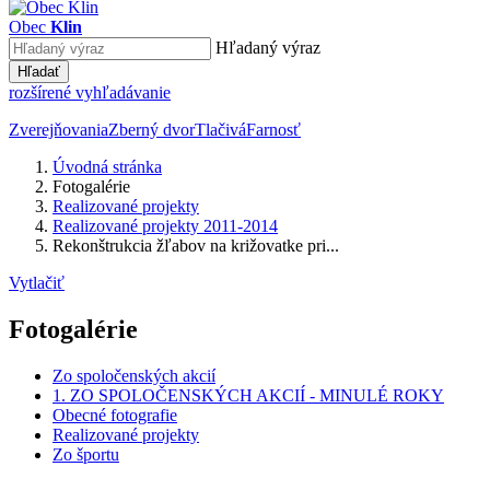
Obec
Klin
Hľadaný výraz
Hľadať
rozšírené vyhľadávanie
Zverejňovania
Zberný dvor
Tlačivá
Farnosť
Úvodná stránka
Fotogalérie
Realizované projekty
Realizované projekty 2011-2014
Rekonštrukcia žľabov na križovatke pri...
Vytlačiť
Fotogalérie
Zo spoločenských akcií
1. ZO SPOLOČENSKÝCH AKCIÍ - MINULÉ ROKY
Obecné fotografie
Realizované projekty
Zo športu