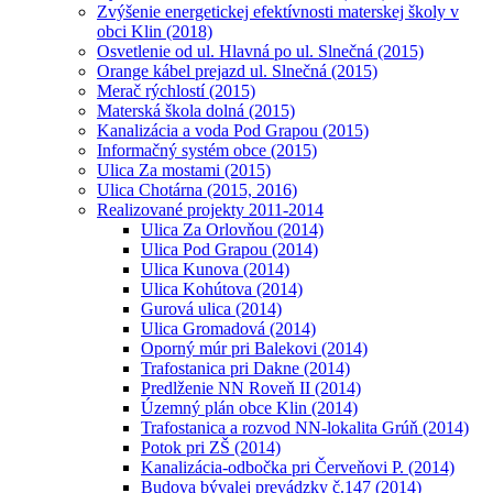
Zvýšenie energetickej efektívnosti materskej školy v
obci Klin (2018)
Osvetlenie od ul. Hlavná po ul. Slnečná (2015)
Orange kábel prejazd ul. Slnečná (2015)
Merač rýchlostí (2015)
Materská škola dolná (2015)
Kanalizácia a voda Pod Grapou (2015)
Informačný systém obce (2015)
Ulica Za mostami (2015)
Ulica Chotárna (2015, 2016)
Realizované projekty 2011-2014
Ulica Za Orlovňou (2014)
Ulica Pod Grapou (2014)
Ulica Kunova (2014)
Ulica Kohútova (2014)
Gurová ulica (2014)
Ulica Gromadová (2014)
Oporný múr pri Balekovi (2014)
Trafostanica pri Dakne (2014)
Predlženie NN Roveň II (2014)
Územný plán obce Klin (2014)
Trafostanica a rozvod NN-lokalita Grúň (2014)
Potok pri ZŠ (2014)
Kanalizácia-odbočka pri Červeňovi P. (2014)
Budova bývalej prevádzky č.147 (2014)