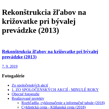
Rekonštrukcia žľabov na
križovatke pri bývalej
prevádzke (2013)
Rekonštrukcia žľabov na križovatke pri bývalej
prevádzke (2013)
7. 9. 2019
Fotogalérie
Zo spoločenských akcií
1. ZO SPOLOČENSKÝCH AKCIÍ - MINULÉ ROKY
Obecné fotografie
Realizované projekty
Rozhľadňa, cykloznačenie a informačné tabule (2018)
Cyklistická cesta - Kliňanská cesta (2018)