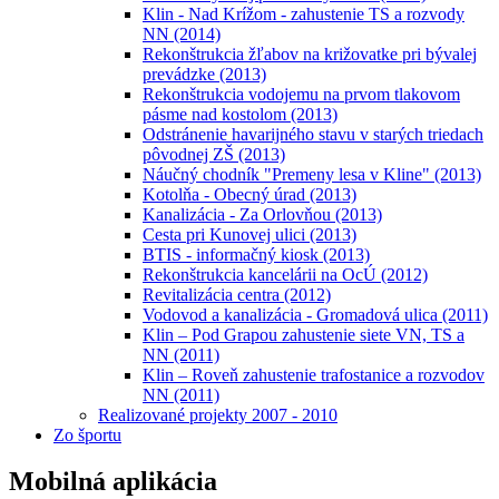
Klin - Nad Krížom - zahustenie TS a rozvody
NN (2014)
Rekonštrukcia žľabov na križovatke pri bývalej
prevádzke (2013)
Rekonštrukcia vodojemu na prvom tlakovom
pásme nad kostolom (2013)
Odstránenie havarijného stavu v starých triedach
pôvodnej ZŠ (2013)
Náučný chodník "Premeny lesa v Kline" (2013)
Kotolňa - Obecný úrad (2013)
Kanalizácia - Za Orlovňou (2013)
Cesta pri Kunovej ulici (2013)
BTIS - informačný kiosk (2013)
Rekonštrukcia kancelárii na OcÚ (2012)
Revitalizácia centra (2012)
Vodovod a kanalizácia - Gromadová ulica (2011)
Klin – Pod Grapou zahustenie siete VN, TS a
NN (2011)
Klin – Roveň zahustenie trafostanice a rozvodov
NN (2011)
Realizované projekty 2007 - 2010
Zo športu
Mobilná aplikácia