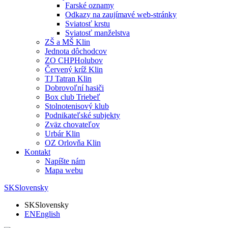
Farské oznamy
Odkazy na zaujímavé web-stránky
Sviatosť krstu
Sviatosť manželstva
ZŠ a MŠ Klin
Jednota dôchodcov
ZO CHPHolubov
Červený kríž Klin
TJ Tatran Klin
Dobrovoľní hasiči
Box club Triebeľ
Stolnotenisový klub
Podnikateľské subjekty
Zväz chovateľov
Urbár Klin
OZ Orlovňa Klin
Kontakt
Napíšte nám
Mapa webu
SK
Slovensky
SK
Slovensky
EN
English