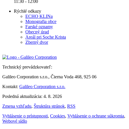
11:30 - 12:00
Rýchlé odkazy
ECHO KLINa
Monografia obce
Farské oznamy
Obecný úrad
Areál pri Soche Krista
Zberný dvor
Technický prevádzkovateľ:
Galileo Corporation s.r.o., Čierna Voda 468, 925 06
Kontakt:
Galileo Corporation s.r.o.
Posledná aktualizácia: 4. 8. 2026
Zmena vzhľadu
,
Štruktúra stránok
,
RSS
Vyhlásenie o prístupnosti
,
Cookies
,
Vyhlásenie o ochrane súkromia
,
Webové sídlo