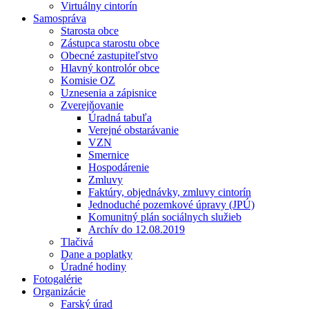
Virtuálny cintorín
Samospráva
Starosta obce
Zástupca starostu obce
Obecné zastupiteľstvo
Hlavný kontrolór obce
Komisie OZ
Uznesenia a zápisnice
Zverejňovanie
Úradná tabuľa
Verejné obstarávanie
VZN
Smernice
Hospodárenie
Zmluvy
Faktúry, objednávky, zmluvy cintorín
Jednoduché pozemkové úpravy (JPÚ)
Komunitný plán sociálnych služieb
Archív do 12.08.2019
Tlačivá
Dane a poplatky
Úradné hodiny
Fotogalérie
Organizácie
Farský úrad