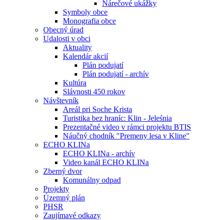
Nárečové ukážky
Symboly obce
Monografia obce
Obecný úrad
Udalosti v obci
Aktuality
Kalendár akcií
Plán podujatí
Plán podujatí - archív
Kultúra
Slávnosti 450 rokov
Návštevník
Areál pri Soche Krista
Turistika bez hraníc: Klin - Jeleśnia
Prezentačné video v rámci projektu BTIS
Náučný chodník "Premeny lesa v Kline"
ECHO KLINa
ECHO KLINa - archív
Video kanál ECHO KLINa
Zberný dvor
Komunálny odpad
Projekty
Územný plán
PHSR
Zaujímavé odkazy