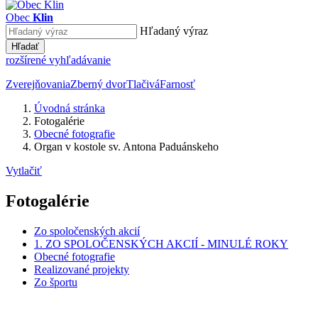
Obec
Klin
Hľadaný výraz
Hľadať
rozšírené vyhľadávanie
Zverejňovania
Zberný dvor
Tlačivá
Farnosť
Úvodná stránka
Fotogalérie
Obecné fotografie
Organ v kostole sv. Antona Paduánskeho
Vytlačiť
Fotogalérie
Zo spoločenských akcií
1. ZO SPOLOČENSKÝCH AKCIÍ - MINULÉ ROKY
Obecné fotografie
Realizované projekty
Zo športu