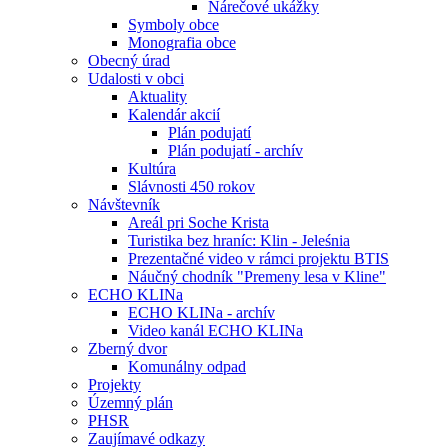
Nárečové ukážky
Symboly obce
Monografia obce
Obecný úrad
Udalosti v obci
Aktuality
Kalendár akcií
Plán podujatí
Plán podujatí - archív
Kultúra
Slávnosti 450 rokov
Návštevník
Areál pri Soche Krista
Turistika bez hraníc: Klin - Jeleśnia
Prezentačné video v rámci projektu BTIS
Náučný chodník "Premeny lesa v Kline"
ECHO KLINa
ECHO KLINa - archív
Video kanál ECHO KLINa
Zberný dvor
Komunálny odpad
Projekty
Územný plán
PHSR
Zaujímavé odkazy