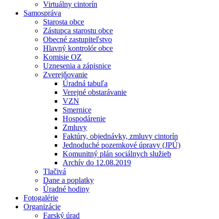
Virtuálny cintorín
Samospráva
Starosta obce
Zástupca starostu obce
Obecné zastupiteľstvo
Hlavný kontrolór obce
Komisie OZ
Uznesenia a zápisnice
Zverejňovanie
Úradná tabuľa
Verejné obstarávanie
VZN
Smernice
Hospodárenie
Zmluvy
Faktúry, objednávky, zmluvy cintorín
Jednoduché pozemkové úpravy (JPÚ)
Komunitný plán sociálnych služieb
Archív do 12.08.2019
Tlačivá
Dane a poplatky
Úradné hodiny
Fotogalérie
Organizácie
Farský úrad