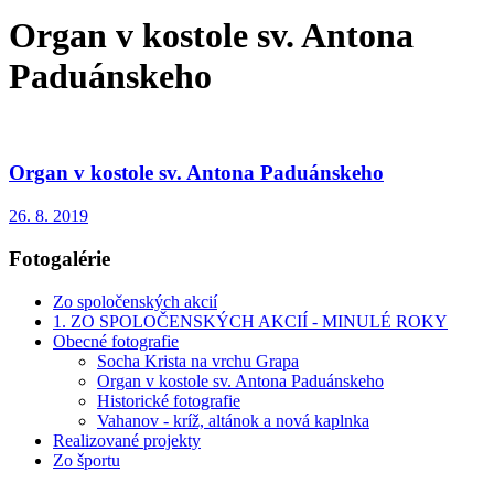
Organ v kostole sv. Antona
Paduánskeho
Organ v kostole sv. Antona Paduánskeho
26. 8. 2019
Fotogalérie
Zo spoločenských akcií
1. ZO SPOLOČENSKÝCH AKCIÍ - MINULÉ ROKY
Obecné fotografie
Socha Krista na vrchu Grapa
Organ v kostole sv. Antona Paduánskeho
Historické fotografie
Vahanov - kríž, altánok a nová kaplnka
Realizované projekty
Zo športu