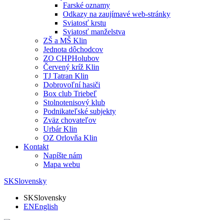
Farské oznamy
Odkazy na zaujímavé web-stránky
Sviatosť krstu
Sviatosť manželstva
ZŠ a MŠ Klin
Jednota dôchodcov
ZO CHPHolubov
Červený kríž Klin
TJ Tatran Klin
Dobrovoľní hasiči
Box club Triebeľ
Stolnotenisový klub
Podnikateľské subjekty
Zväz chovateľov
Urbár Klin
OZ Orlovňa Klin
Kontakt
Napíšte nám
Mapa webu
SK
Slovensky
SK
Slovensky
EN
English