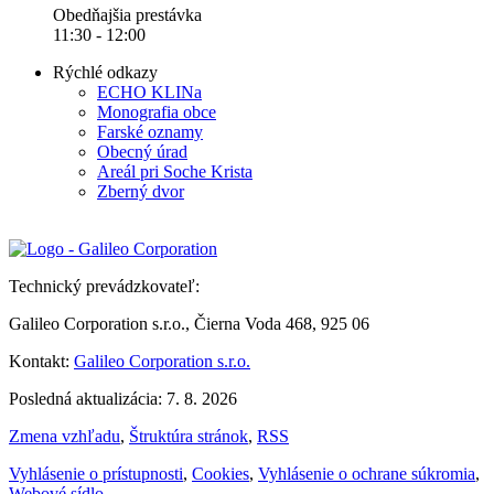
Obedňajšia prestávka
11:30 - 12:00
Rýchlé odkazy
ECHO KLINa
Monografia obce
Farské oznamy
Obecný úrad
Areál pri Soche Krista
Zberný dvor
Technický prevádzkovateľ:
Galileo Corporation s.r.o., Čierna Voda 468, 925 06
Kontakt:
Galileo Corporation s.r.o.
Posledná aktualizácia: 7. 8. 2026
Zmena vzhľadu
,
Štruktúra stránok
,
RSS
Vyhlásenie o prístupnosti
,
Cookies
,
Vyhlásenie o ochrane súkromia
,
Webové sídlo