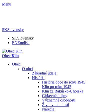
Menu
SK
Slovensky
SK
Slovensky
EN
English
Obec
Klin
Obec
O obci
Základné údaje
História
História obce do roku 1945
Klin po roku 1945
Klin za Rakúsko-Uhorska
Cirkevné dejiny
Významné osobnosti
Život v minulosti
Nárečie