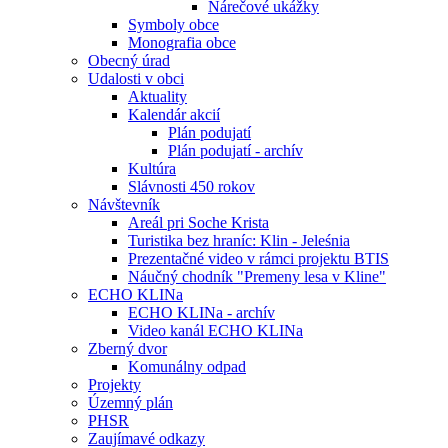
Nárečové ukážky
Symboly obce
Monografia obce
Obecný úrad
Udalosti v obci
Aktuality
Kalendár akcií
Plán podujatí
Plán podujatí - archív
Kultúra
Slávnosti 450 rokov
Návštevník
Areál pri Soche Krista
Turistika bez hraníc: Klin - Jeleśnia
Prezentačné video v rámci projektu BTIS
Náučný chodník "Premeny lesa v Kline"
ECHO KLINa
ECHO KLINa - archív
Video kanál ECHO KLINa
Zberný dvor
Komunálny odpad
Projekty
Územný plán
PHSR
Zaujímavé odkazy