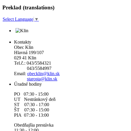
Preklad (translations)
Select Language
▼
Kontakty
Obec Klin
Hlavná 199/107
029 41 Klin
Tel.č.: 043/5584321
043/5584997
Email:
obecklin@klin.sk
starosta@klin.sk
Úradné hodiny
PO 07:30 - 15:00
UT Nestránkový deň
ST 07:30 - 17:00
ŠT 07:30 - 15:00
PIA 07:30 - 13:00
Obedňajšia prestávka
11:30 - 12:00