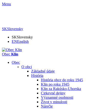
Menu
SK
Slovensky
SK
Slovensky
EN
English
Obec
Klin
Obec
O obci
Základné údaje
História
História obce do roku 1945
Klin po roku 1945
Klin za Rakúsko-Uhorska
Cirkevné dejiny
Významné osobnosti
Život v minulosti
Nárečie