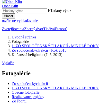
Obec
Klin
Hľadaný výraz
Hľadať
rozšírené vyhľadávanie
Zverejňovania
Zberný dvor
Tlačivá
Farnosť
Úvodná stránka
Fotogalérie
1. ZO SPOLOČENSKÝCH AKCIÍ - MINULÉ ROKY
Zo spoločenských akcií - Rok 2013
Kliňanská heligónka (7. 7. 2013)
Vytlačiť
Fotogalérie
Zo spoločenských akcií
1. ZO SPOLOČENSKÝCH AKCIÍ - MINULÉ ROKY
Obecné fotografie
Realizované projekty
Zo športu