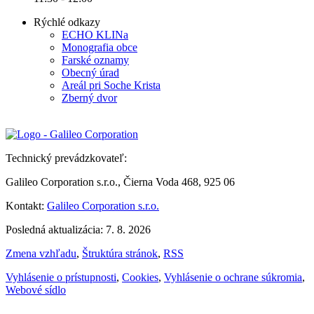
Rýchlé odkazy
ECHO KLINa
Monografia obce
Farské oznamy
Obecný úrad
Areál pri Soche Krista
Zberný dvor
Technický prevádzkovateľ:
Galileo Corporation s.r.o., Čierna Voda 468, 925 06
Kontakt:
Galileo Corporation s.r.o.
Posledná aktualizácia: 7. 8. 2026
Zmena vzhľadu
,
Štruktúra stránok
,
RSS
Vyhlásenie o prístupnosti
,
Cookies
,
Vyhlásenie o ochrane súkromia
,
Webové sídlo