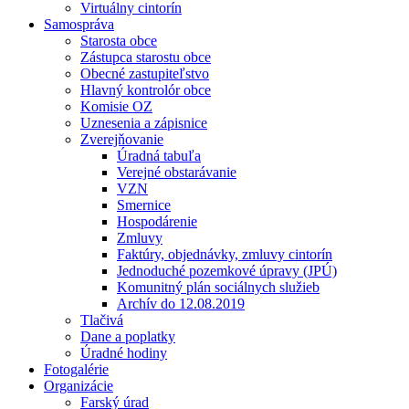
Virtuálny cintorín
Samospráva
Starosta obce
Zástupca starostu obce
Obecné zastupiteľstvo
Hlavný kontrolór obce
Komisie OZ
Uznesenia a zápisnice
Zverejňovanie
Úradná tabuľa
Verejné obstarávanie
VZN
Smernice
Hospodárenie
Zmluvy
Faktúry, objednávky, zmluvy cintorín
Jednoduché pozemkové úpravy (JPÚ)
Komunitný plán sociálnych služieb
Archív do 12.08.2019
Tlačivá
Dane a poplatky
Úradné hodiny
Fotogalérie
Organizácie
Farský úrad