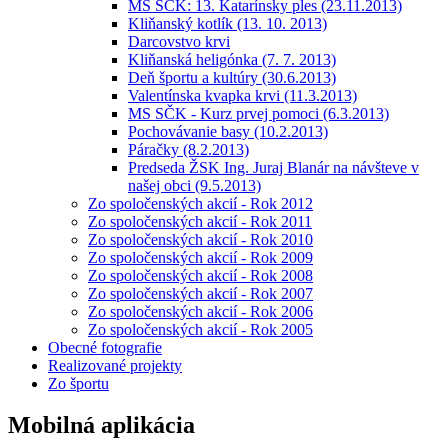
MS SČK: 13. Katarínsky ples (23.11.2013)
Kliňanský kotlík (13. 10. 2013)
Darcovstvo krvi
Kliňanská heligónka (7. 7. 2013)
Deň športu a kultúry (30.6.2013)
Valentínska kvapka krvi (11.3.2013)
MS SČK - Kurz prvej pomoci (6.3.2013)
Pochovávanie basy (10.2.2013)
Páračky (8.2.2013)
Predseda ŽSK Ing. Juraj Blanár na návšteve v
našej obci (9.5.2013)
Zo spoločenských akcií - Rok 2012
Zo spoločenských akcií - Rok 2011
Zo spoločenských akcií - Rok 2010
Zo spoločenských akcií - Rok 2009
Zo spoločenských akcií - Rok 2008
Zo spoločenských akcií - Rok 2007
Zo spoločenských akcií - Rok 2006
Zo spoločenských akcií - Rok 2005
Obecné fotografie
Realizované projekty
Zo športu
Mobilná aplikácia