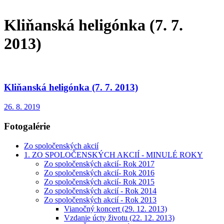
Kliňanská heligónka (7. 7.
2013)
Kliňanská heligónka (7. 7. 2013)
26. 8. 2019
Fotogalérie
Zo spoločenských akcií
1. ZO SPOLOČENSKÝCH AKCIÍ - MINULÉ ROKY
Zo spoločenských akcií- Rok 2017
Zo spoločenských akcií- Rok 2016
Zo spoločenských akcií- Rok 2015
Zo spoločenských akcií - Rok 2014
Zo spoločenských akcií - Rok 2013
Vianočný koncert (29. 12. 2013)
Vzdanie úcty životu (22. 12. 2013)