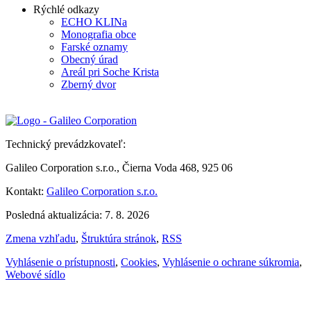
Rýchlé odkazy
ECHO KLINa
Monografia obce
Farské oznamy
Obecný úrad
Areál pri Soche Krista
Zberný dvor
Technický prevádzkovateľ:
Galileo Corporation s.r.o., Čierna Voda 468, 925 06
Kontakt:
Galileo Corporation s.r.o.
Posledná aktualizácia: 7. 8. 2026
Zmena vzhľadu
,
Štruktúra stránok
,
RSS
Vyhlásenie o prístupnosti
,
Cookies
,
Vyhlásenie o ochrane súkromia
,
Webové sídlo