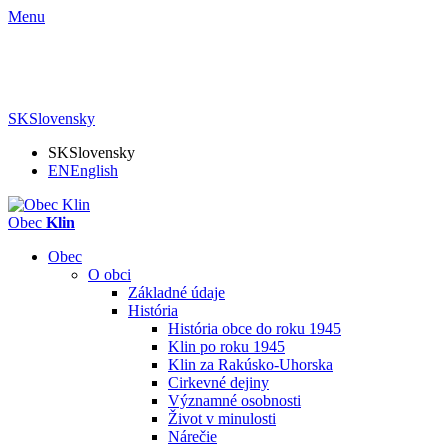
Menu
SK
Slovensky
SK
Slovensky
EN
English
Obec
Klin
Obec
O obci
Základné údaje
História
História obce do roku 1945
Klin po roku 1945
Klin za Rakúsko-Uhorska
Cirkevné dejiny
Významné osobnosti
Život v minulosti
Nárečie