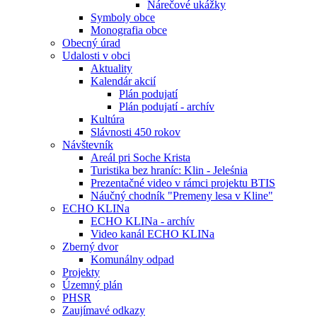
Nárečové ukážky
Symboly obce
Monografia obce
Obecný úrad
Udalosti v obci
Aktuality
Kalendár akcií
Plán podujatí
Plán podujatí - archív
Kultúra
Slávnosti 450 rokov
Návštevník
Areál pri Soche Krista
Turistika bez hraníc: Klin - Jeleśnia
Prezentačné video v rámci projektu BTIS
Náučný chodník "Premeny lesa v Kline"
ECHO KLINa
ECHO KLINa - archív
Video kanál ECHO KLINa
Zberný dvor
Komunálny odpad
Projekty
Územný plán
PHSR
Zaujímavé odkazy