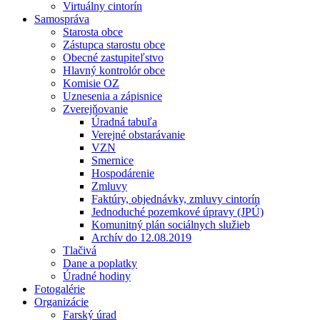
Virtuálny cintorín
Samospráva
Starosta obce
Zástupca starostu obce
Obecné zastupiteľstvo
Hlavný kontrolór obce
Komisie OZ
Uznesenia a zápisnice
Zverejňovanie
Úradná tabuľa
Verejné obstarávanie
VZN
Smernice
Hospodárenie
Zmluvy
Faktúry, objednávky, zmluvy cintorín
Jednoduché pozemkové úpravy (JPÚ)
Komunitný plán sociálnych služieb
Archív do 12.08.2019
Tlačivá
Dane a poplatky
Úradné hodiny
Fotogalérie
Organizácie
Farský úrad