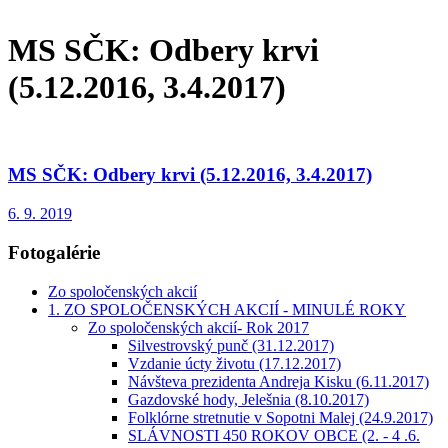
MS SČK: Odbery krvi
(5.12.2016, 3.4.2017)
MS SČK: Odbery krvi (5.12.2016, 3.4.2017)
6. 9. 2019
Fotogalérie
Zo spoločenských akcií
1. ZO SPOLOČENSKÝCH AKCIÍ - MINULÉ ROKY
Zo spoločenských akcií- Rok 2017
Silvestrovský punč (31.12.2017)
Vzdanie úcty životu (17.12.2017)
Návšteva prezidenta Andreja Kisku (6.11.2017)
Gazdovské hody, Jelešnia (8.10.2017)
Folklórne stretnutie v Sopotni Malej (24.9.2017)
SLÁVNOSTI 450 ROKOV OBCE (2. - 4 .6.