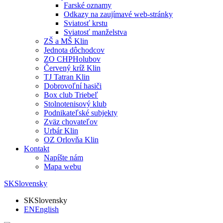
Farské oznamy
Odkazy na zaujímavé web-stránky
Sviatosť krstu
Sviatosť manželstva
ZŠ a MŠ Klin
Jednota dôchodcov
ZO CHPHolubov
Červený kríž Klin
TJ Tatran Klin
Dobrovoľní hasiči
Box club Triebeľ
Stolnotenisový klub
Podnikateľské subjekty
Zväz chovateľov
Urbár Klin
OZ Orlovňa Klin
Kontakt
Napíšte nám
Mapa webu
SK
Slovensky
SK
Slovensky
EN
English