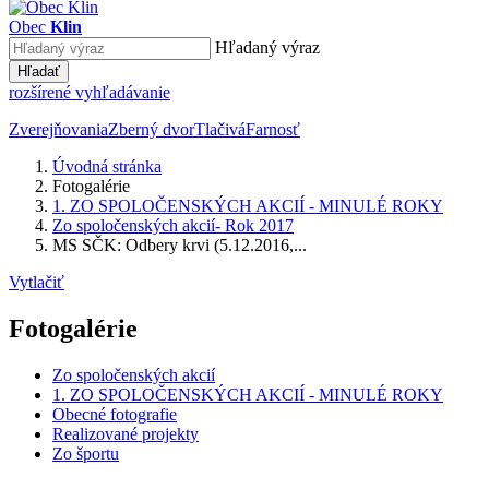
Obec
Klin
Hľadaný výraz
Hľadať
rozšírené vyhľadávanie
Zverejňovania
Zberný dvor
Tlačivá
Farnosť
Úvodná stránka
Fotogalérie
1. ZO SPOLOČENSKÝCH AKCIÍ - MINULÉ ROKY
Zo spoločenských akcií- Rok 2017
MS SČK: Odbery krvi (5.12.2016,...
Vytlačiť
Fotogalérie
Zo spoločenských akcií
1. ZO SPOLOČENSKÝCH AKCIÍ - MINULÉ ROKY
Obecné fotografie
Realizované projekty
Zo športu