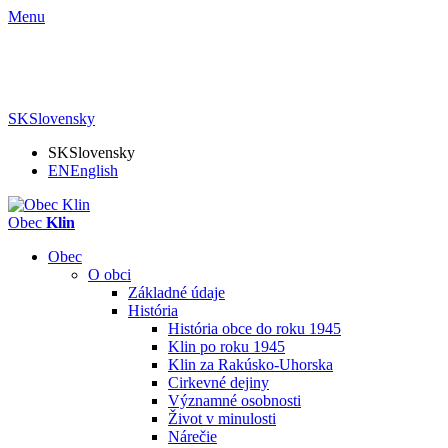
Menu
SK
Slovensky
SK
Slovensky
EN
English
Obec
Klin
Obec
O obci
Základné údaje
História
História obce do roku 1945
Klin po roku 1945
Klin za Rakúsko-Uhorska
Cirkevné dejiny
Významné osobnosti
Život v minulosti
Nárečie