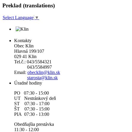
Preklad (translations)
Select Language
▼
Kontakty
Obec Klin
Hlavná 199/107
029 41 Klin
Tel.č.: 043/5584321
043/5584997
Email:
obecklin@klin.sk
starosta@klin.sk
Úradné hodiny
PO 07:30 - 15:00
UT Nestránkový deň
ST 07:30 - 17:00
ŠT 07:30 - 15:00
PIA 07:30 - 13:00
Obedňajšia prestávka
11:30 - 12:00