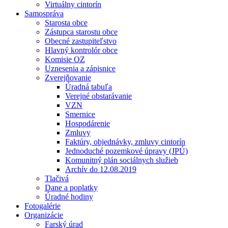
Virtuálny cintorín
Samospráva
Starosta obce
Zástupca starostu obce
Obecné zastupiteľstvo
Hlavný kontrolór obce
Komisie OZ
Uznesenia a zápisnice
Zverejňovanie
Úradná tabuľa
Verejné obstarávanie
VZN
Smernice
Hospodárenie
Zmluvy
Faktúry, objednávky, zmluvy cintorín
Jednoduché pozemkové úpravy (JPÚ)
Komunitný plán sociálnych služieb
Archív do 12.08.2019
Tlačivá
Dane a poplatky
Úradné hodiny
Fotogalérie
Organizácie
Farský úrad