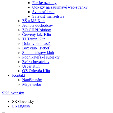
Farské oznamy
Odkazy na zaujímavé web-stránky
Sviatosť krstu
Sviatosť manželstva
ZŠ a MŠ Klin
Jednota dôchodcov
ZO CHPHolubov
Červený kríž Klin
TJ Tatran Klin
Dobrovoľní hasiči
Box club Triebeľ
Stolnotenisový klub
Podnikateľské subjekty
Zväz chovateľov
Urbár Klin
OZ Orlovňa Klin
Kontakt
Napíšte nám
Mapa webu
SK
Slovensky
SK
Slovensky
EN
English