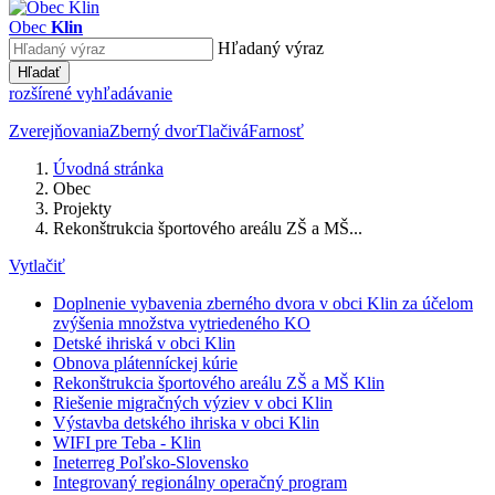
Obec
Klin
Hľadaný výraz
Hľadať
rozšírené vyhľadávanie
Zverejňovania
Zberný dvor
Tlačivá
Farnosť
Úvodná stránka
Obec
Projekty
Rekonštrukcia športového areálu ZŠ a MŠ...
Vytlačiť
Doplnenie vybavenia zberného dvora v obci Klin za účelom
zvýšenia množstva vytriedeného KO
Detské ihriská v obci Klin
Obnova plátenníckej kúrie
Rekonštrukcia športového areálu ZŠ a MŠ Klin
Riešenie migračných výziev v obci Klin
Výstavba detského ihriska v obci Klin
WIFI pre Teba - Klin
Ineterreg Poľsko-Slovensko
Integrovaný regionálny operačný program