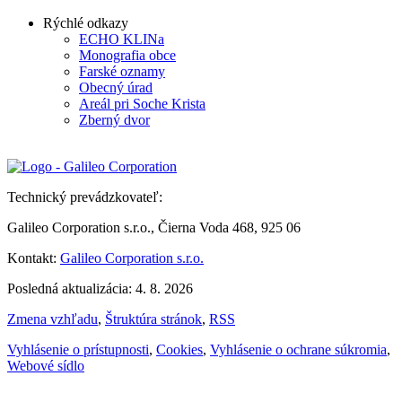
Rýchlé odkazy
ECHO KLINa
Monografia obce
Farské oznamy
Obecný úrad
Areál pri Soche Krista
Zberný dvor
Technický prevádzkovateľ:
Galileo Corporation s.r.o., Čierna Voda 468, 925 06
Kontakt:
Galileo Corporation s.r.o.
Posledná aktualizácia: 4. 8. 2026
Zmena vzhľadu
,
Štruktúra stránok
,
RSS
Vyhlásenie o prístupnosti
,
Cookies
,
Vyhlásenie o ochrane súkromia
,
Webové sídlo