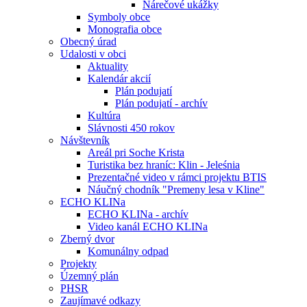
Nárečové ukážky
Symboly obce
Monografia obce
Obecný úrad
Udalosti v obci
Aktuality
Kalendár akcií
Plán podujatí
Plán podujatí - archív
Kultúra
Slávnosti 450 rokov
Návštevník
Areál pri Soche Krista
Turistika bez hraníc: Klin - Jeleśnia
Prezentačné video v rámci projektu BTIS
Náučný chodník "Premeny lesa v Kline"
ECHO KLINa
ECHO KLINa - archív
Video kanál ECHO KLINa
Zberný dvor
Komunálny odpad
Projekty
Územný plán
PHSR
Zaujímavé odkazy