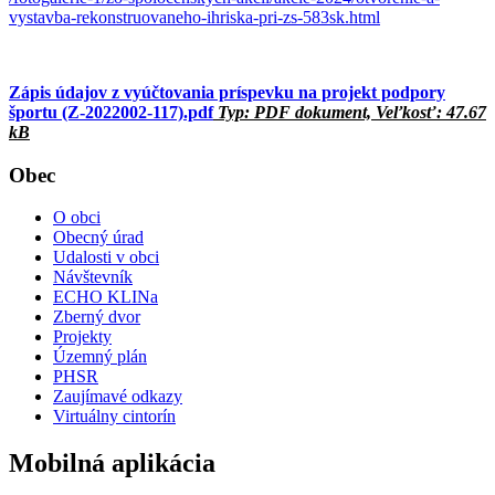
vystavba-rekonstruovaneho-ihriska-pri-zs-583sk.html
Zápis údajov z vyúčtovania príspevku na projekt podpory
športu (Z-2022002-117).pdf
Typ: PDF dokument, Veľkosť: 47.67
kB
Obec
O obci
Obecný úrad
Udalosti v obci
Návštevník
ECHO KLINa
Zberný dvor
Projekty
Územný plán
PHSR
Zaujímavé odkazy
Virtuálny cintorín
Mobilná aplikácia