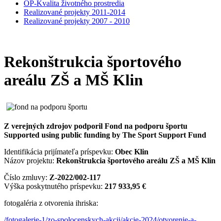
OP-Kvalita životného prostredia
Realizované projekty 2011-2014
Realizované projekty 2007 - 2010
Rekonštrukcia športového
areálu ZŠ a MŠ Klin
Z verejných zdrojov podporil Fond na podporu športu
Supported using public funding by The Sport Support Fund
Identifikácia prijímateľa príspevku:
Obec Klin
Názov projektu:
Rekonštrukcia športového areálu ZŠ a MŠ Klin
Číslo zmluvy:
Z-2022/002-117
Výška poskytnutého príspevku:
217 933,95 €
fotogaléria z otvorenia ihriska:
/fotogalerie-1/zo-spolocenskych-akcii/akcie-2024/otvorenie-a-