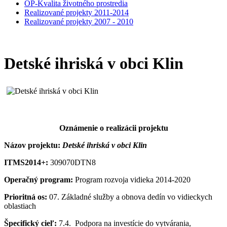
OP-Kvalita životného prostredia
Realizované projekty 2011-2014
Realizované projekty 2007 - 2010
Detské ihriská v obci Klin
Oznámenie o realizácii projektu
Názov projektu:
D
etské ihriská v obci Klin
ITMS2014+:
309070
DTN8
Operačný program:
Program rozvoja vidieka 2014-2020
Prioritná os:
07. Základné služby a obnova dedín vo vidieckych
oblastiach
Špecifický cieľ:
7.4. Podpora na investície do vytvárania,