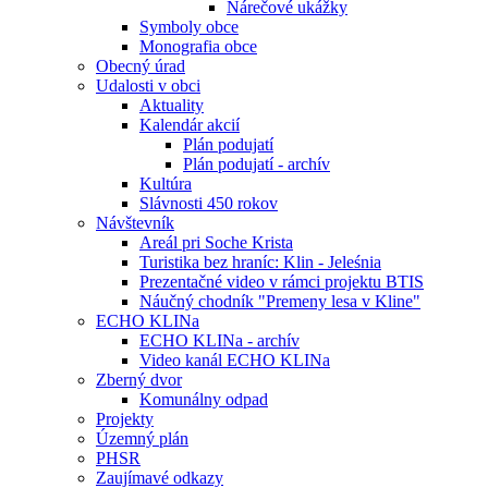
Nárečové ukážky
Symboly obce
Monografia obce
Obecný úrad
Udalosti v obci
Aktuality
Kalendár akcií
Plán podujatí
Plán podujatí - archív
Kultúra
Slávnosti 450 rokov
Návštevník
Areál pri Soche Krista
Turistika bez hraníc: Klin - Jeleśnia
Prezentačné video v rámci projektu BTIS
Náučný chodník "Premeny lesa v Kline"
ECHO KLINa
ECHO KLINa - archív
Video kanál ECHO KLINa
Zberný dvor
Komunálny odpad
Projekty
Územný plán
PHSR
Zaujímavé odkazy