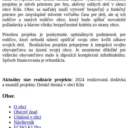
projektu je návrh priestoru pre hru, aktívny oddych detí v rámci
obce Klin. Obec sa naďalej snaží vytvoriť bezpečný a funkčný
priestor pre zmysluplné trávenie voľného času pre deti, ale aj ich
rodičov a starých rodičov obce, ktorý bude spĺňať novodobé
požiadavky a hlavne všetky bezpečnostné kritéria zo strany obce.
Prioritou projektu je poskytnutie optimálnych podmienok pre
rodičov, ktorí nebudú nútení opúšťať svoju obec kvôli zábave
svojich detí. Realizáciou projektu prispejeme k integrácii svojho
obyvateľstva na území svojej obce. Je nesmierne dôležité pre
vidiecke obyvateľstvo malo k dipozícii komplexnú infraštruktúru.
Spôsob financovania je refundácia.
Aktuálny stav realizácie projektu
: 2024 realizovaná dodávka
a montáž projektu: Detské ihriská v obci Klin
Obec
O obci
Obecný úrad
Udalosti v obci
Návštevník
ECHO KLINa