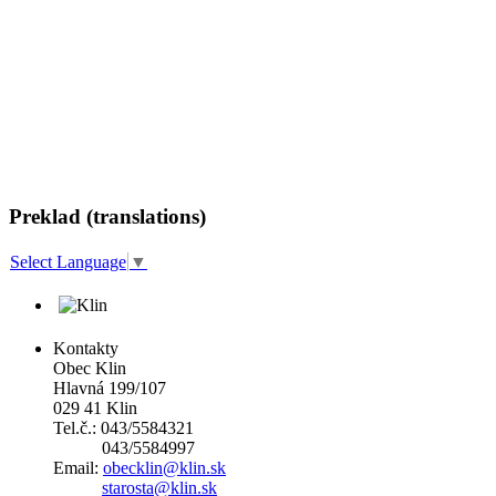
Preklad (translations)
Select Language
▼
Kontakty
Obec Klin
Hlavná 199/107
029 41 Klin
Tel.č.: 043/5584321
043/5584997
Email:
obecklin@klin.sk
starosta@klin.sk