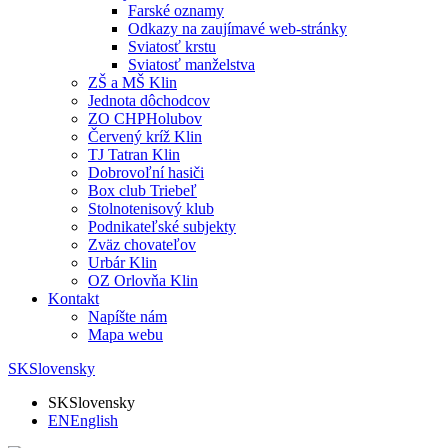
Farské oznamy
Odkazy na zaujímavé web-stránky
Sviatosť krstu
Sviatosť manželstva
ZŠ a MŠ Klin
Jednota dôchodcov
ZO CHPHolubov
Červený kríž Klin
TJ Tatran Klin
Dobrovoľní hasiči
Box club Triebeľ
Stolnotenisový klub
Podnikateľské subjekty
Zväz chovateľov
Urbár Klin
OZ Orlovňa Klin
Kontakt
Napíšte nám
Mapa webu
SK
Slovensky
SK
Slovensky
EN
English