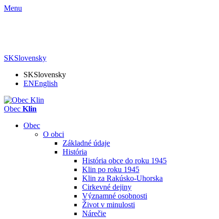
Menu
SK
Slovensky
SK
Slovensky
EN
English
Obec
Klin
Obec
O obci
Základné údaje
História
História obce do roku 1945
Klin po roku 1945
Klin za Rakúsko-Uhorska
Cirkevné dejiny
Významné osobnosti
Život v minulosti
Nárečie