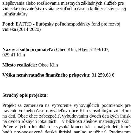
zlepšovania alebo rozširovania miestnych základných služieb pre
vidiecke obyvateľstvo vrátane voľného času a kultúry a súvisiacej
infraštruktúry
Fond:
EAFRD - Európsky poľnohospodársky fond pre rozvoj
vidieka (2014-2020)
Názov a sídlo prijímateľa:
Obec Klin, Hlavná 199/107,
029 41 Klin
Miesto realizácie:
Obec Klin
Výška nenávratného finančného príspevku:
31 259,68 €
Stručný opis projektu:
Projekt sa zameriava na vytvorenie vyhovujúcich podmienok pre
trávenie voľného času obyvateľov obce Klin s osobitným zreteľom
na deti. Obec chce zabezpečiť, vybudovaním dvoch detských ihrísk
na dvoch rôznych lokalitách – v blízkosti areálov materských škôl.
Práve v týchto lokalitách je vysoká koncentrácia malých detí, ktoré
budú novopostavené detské ihriská naplno využívať. Predmetom