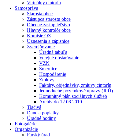
Virtuálny cintorín
Samospráva
Starosta obce
Zástupca starostu obce
Obecné zastupiteľstvo
Hlavný kontrolór obce
Komisie OZ
Uznesenia a zápisnice
Zverejňovanie
Úradná tabuľa
Verejné obstarávanie
VZN
Smernice
Hospodárenie
Zmluvy
Faktúry, objednávky, zmluvy cintorín
Jednoduché pozemkové úpravy (JPÚ)
Komunitný plán sociálnych služieb
Archív do 12.08.2019
Tlačivá
Dane a poplatky
Úradné hodiny
Fotogalérie
Organizácie
Farský úrad