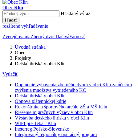
Obec
Klin
Hľadaný výraz
Hľadať
rozšírené vyhľadávanie
Zverejňovania
Zberný dvor
Tlačivá
Farnosť
Úvodná stránka
Obec
Projekty
Detské ihriská v obci Klin
Vytlačiť
Doplnenie vybavenia zberného dvora v obci Klin za účelom
zvýšenia množstva vytriedeného KO
Detské ihriská v obci Klin
Obnova plátenníckej kúrie
Rekonštrukcia športového areálu ZŠ a MŠ Klin
Riešenie migračných výziev v obci Klin
Výstavba detského ihriska v obci Klin
WIFI pre Teba - Klin
Ineterreg Poľsko-Slovensko
Integrovaný regionálny operačný program