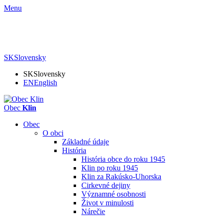
Menu
SK
Slovensky
SK
Slovensky
EN
English
Obec
Klin
Obec
O obci
Základné údaje
História
História obce do roku 1945
Klin po roku 1945
Klin za Rakúsko-Uhorska
Cirkevné dejiny
Významné osobnosti
Život v minulosti
Nárečie