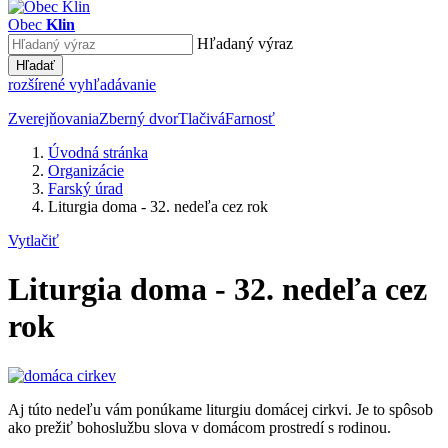
Obec
Klin
Hľadaný výraz
Hľadať
rozšírené vyhľadávanie
Zverejňovania
Zberný dvor
Tlačivá
Farnosť
Úvodná stránka
Organizácie
Farský úrad
Liturgia doma - 32. nedeľa cez rok
Vytlačiť
Liturgia doma - 32. nedeľa cez
rok
Aj túto nedeľu vám ponúkame liturgiu domácej cirkvi. Je to spôsob
ako prežiť bohoslužbu slova v domácom prostredí s rodinou.