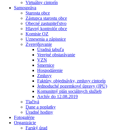
Virtuálny cintorín
Samospráva
Starosta obce
Zástupca starostu obce
Obecné zastupiteľstvo
Hlavný kontrolór obce
Komisie OZ
Uznesenia a zápisnice
Zverejňovanie
Úradná tabuľa
Verejné obstarávanie
VZN
Smernice
Hospodárenie
Zmluvy
Faktúry, objednávky, zmluvy cintorín
Jednoduché pozemkové úpravy (JPÚ)
Komunitný plán sociálnych služieb
Archív do 12.08.2019
Tlačivá
Dane a poplatky
Úradné hodiny
Fotogalérie
Organizácie
Farský úrad