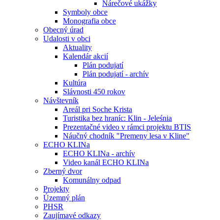
Nárečové ukážky
Symboly obce
Monografia obce
Obecný úrad
Udalosti v obci
Aktuality
Kalendár akcií
Plán podujatí
Plán podujatí - archív
Kultúra
Slávnosti 450 rokov
Návštevník
Areál pri Soche Krista
Turistika bez hraníc: Klin - Jeleśnia
Prezentačné video v rámci projektu BTIS
Náučný chodník "Premeny lesa v Kline"
ECHO KLINa
ECHO KLINa - archív
Video kanál ECHO KLINa
Zberný dvor
Komunálny odpad
Projekty
Územný plán
PHSR
Zaujímavé odkazy