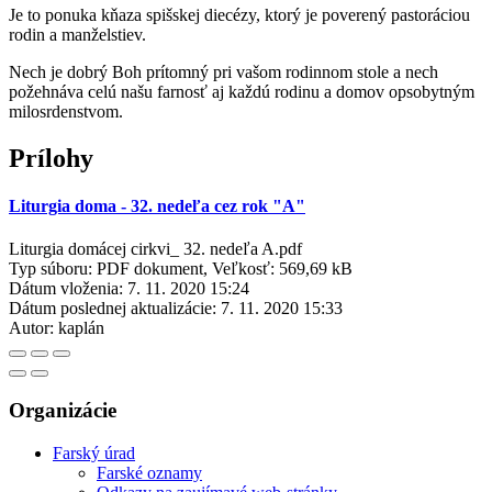
Je to ponuka kňaza spišskej diecézy, ktorý je poverený pastoráciou
rodin a manželstiev.
Nech je dobrý Boh prítomný pri vašom rodinnom stole a nech
požehnáva celú našu farnosť aj každú rodinu a domov opsobytným
milosrdenstvom.
Prílohy
Liturgia doma - 32. nedeľa cez rok "A"
Liturgia domácej cirkvi_ 32. nedeľa A.pdf
Typ súboru: PDF dokument, Veľkosť: 569,69 kB
Dátum vloženia:
7. 11. 2020 15:24
Dátum poslednej aktualizácie:
7. 11. 2020 15:33
Autor:
kaplán
Organizácie
Farský úrad
Farské oznamy