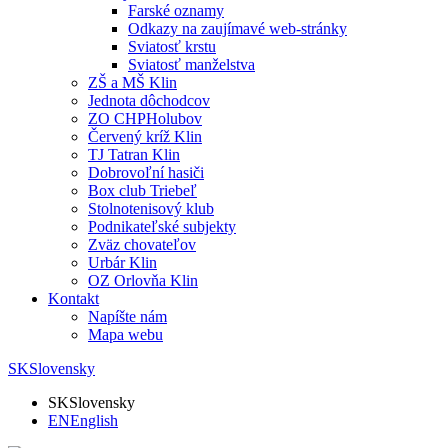
Farské oznamy
Odkazy na zaujímavé web-stránky
Sviatosť krstu
Sviatosť manželstva
ZŠ a MŠ Klin
Jednota dôchodcov
ZO CHPHolubov
Červený kríž Klin
TJ Tatran Klin
Dobrovoľní hasiči
Box club Triebeľ
Stolnotenisový klub
Podnikateľské subjekty
Zväz chovateľov
Urbár Klin
OZ Orlovňa Klin
Kontakt
Napíšte nám
Mapa webu
SK
Slovensky
SK
Slovensky
EN
English