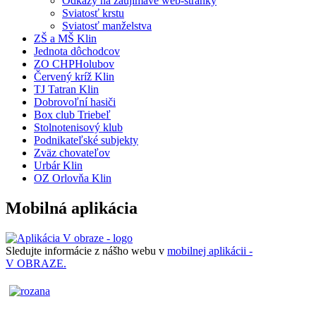
Odkazy na zaujímavé web-stránky
Sviatosť krstu
Sviatosť manželstva
ZŠ a MŠ Klin
Jednota dôchodcov
ZO CHPHolubov
Červený kríž Klin
TJ Tatran Klin
Dobrovoľní hasiči
Box club Triebeľ
Stolnotenisový klub
Podnikateľské subjekty
Zväz chovateľov
Urbár Klin
OZ Orlovňa Klin
Mobilná aplikácia
Sledujte informácie z nášho webu v
mobilnej aplikácii -
V OBRAZE.