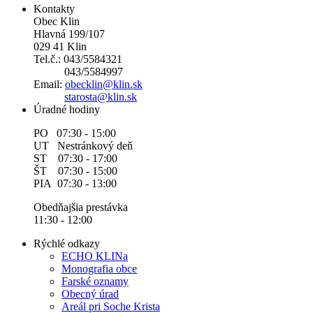
Kontakty
Obec Klin
Hlavná 199/107
029 41 Klin
Tel.č.: 043/5584321
043/5584997
Email:
obecklin@klin.sk
starosta@klin.sk
Úradné hodiny
PO 07:30 - 15:00
UT Nestránkový deň
ST 07:30 - 17:00
ŠT 07:30 - 15:00
PIA 07:30 - 13:00
Obedňajšia prestávka
11:30 - 12:00
Rýchlé odkazy
ECHO KLINa
Monografia obce
Farské oznamy
Obecný úrad
Areál pri Soche Krista