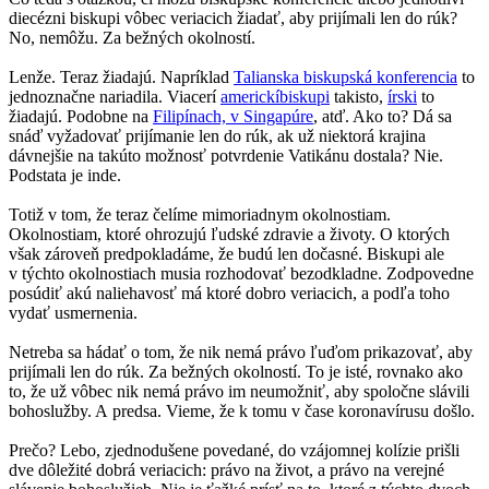
diecézni biskupi vôbec veriacich žiadať, aby prijímali len do rúk?
No, nemôžu. Za bežných okolností.
Lenže. Teraz žiadajú. Napríklad
Talianska biskupská konferencia
to
jednoznačne nariadila. Viacerí
americkí
biskupi
takisto,
írski
to
žiadajú. Podobne na
Filipínach, v Singapúre
, atď. Ako to? Dá sa
snáď vyžadovať prijímanie len do rúk, ak už niektorá krajina
dávnejšie na takúto možnosť potvrdenie Vatikánu dostala? Nie.
Podstata je inde.
Totiž v tom, že teraz čelíme mimoriadnym okolnostiam.
Okolnostiam, ktoré ohrozujú ľudské zdravie a životy. O ktorých
však zároveň predpokladáme, že budú len dočasné. Biskupi ale
v týchto okolnostiach musia rozhodovať bezodkladne. Zodpovedne
posúdiť akú naliehavosť má ktoré dobro veriacich, a podľa toho
vydať usmernenia.
Netreba sa hádať o tom, že nik nemá právo ľuďom prikazovať, aby
prijímali len do rúk. Za bežných okolností. To je isté, rovnako ako
to, že už vôbec nik nemá právo im neumožniť, aby spoločne slávili
bohoslužby. A predsa. Vieme, že k tomu v čase koronavírusu došlo.
Prečo? Lebo, zjednodušene povedané, do vzájomnej kolízie prišli
dve dôležité dobrá veriacich: právo na život, a právo na verejné