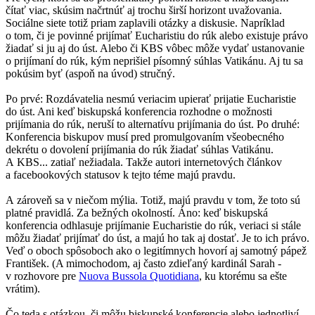
čítať viac, skúsim načrtnúť aj trochu širší horizont uvažovania.
Sociálne siete totiž priam zaplavili otázky a diskusie. Napríklad
o tom, či je povinné prijímať Eucharistiu do rúk alebo existuje právo
žiadať si ju aj do úst. Alebo či KBS vôbec môže vydať ustanovanie
o prijímaní do rúk, kým neprišiel písomný súhlas Vatikánu. Aj tu sa
pokúsim byť (aspoň na úvod) stručný.
Po prvé: Rozdávatelia nesmú veriacim upierať prijatie Eucharistie
do úst. Ani keď biskupská konferencia rozhodne o možnosti
prijímania do rúk, neruší to alternatívu prijímania do úst. Po druhé:
Konferencia biskupov musí pred promulgovaním všeobecného
dekrétu o dovolení prijímania do rúk žiadať súhlas Vatikánu.
A KBS... zatiaľ nežiadala. Takže autori internetových článkov
a facebookových statusov k tejto téme majú pravdu.
A zároveň sa v niečom mýlia. Totiž, majú pravdu v tom, že toto sú
platné pravidlá. Za bežných okolností. Áno: keď biskupská
konferencia odhlasuje prijímanie Eucharistie do rúk, veriaci si stále
môžu žiadať prijímať do úst, a majú ho tak aj dostať. Je to ich právo.
Veď o oboch spôsoboch ako o legitímnych hovorí aj samotný pápež
František. (A mimochodom, aj často zdieľaný kardinál Sarah -
v rozhovore pre
Nuova Bussola Quotidiana
, ku ktorému sa ešte
vrátim).
Čo teda s otázkou, či môžu biskupské konferencie alebo jednotliví