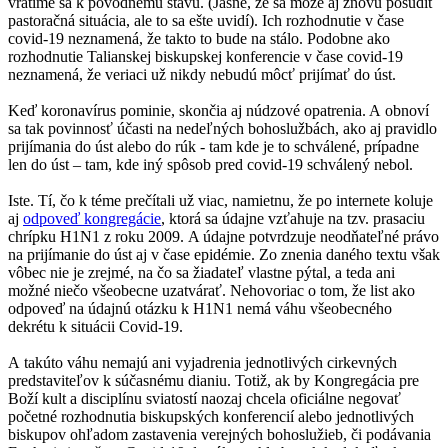
vrátime sa k pôvodnému stavu. (Jasné, že sa môže aj znovu posúdiť
pastoračná situácia, ale to sa ešte uvidí). Ich rozhodnutie v čase
covid-19 neznamená, že takto to bude na stálo. Podobne ako
rozhodnutie Talianskej biskupskej konferencie v čase covid-19
neznamená, že veriaci už nikdy nebudú môcť prijímať do úst.
Keď koronavírus pominie, skončia aj núdzové opatrenia. A obnoví
sa tak povinnosť účasti na nedeľných bohoslužbách, ako aj pravidlo
prijímania do úst alebo do rúk - tam kde je to schválené, prípadne
len do úst – tam, kde iný spôsob pred covid-19 schválený nebol.
Iste. Tí, čo k téme prečítali už viac, namietnu, že po internete koluje
aj
odpoveď kongregácie
, ktorá sa údajne vzťahuje na tzv. prasaciu
chrípku H1N1 z roku 2009. A údajne potvrdzuje neodňateľné právo
na prijímanie do úst aj v čase epidémie. Zo znenia daného textu však
vôbec nie je zrejmé, na čo sa žiadateľ vlastne pýtal, a teda ani
možné niečo všeobecne uzatvárať. Nehovoriac o tom, že list ako
odpoveď na údajnú otázku k H1N1 nemá váhu všeobecného
dekrétu k situácii Covid-19.
A takúto váhu nemajú ani vyjadrenia jednotlivých cirkevných
predstaviteľov k súčasnému dianiu. Totiž, ak by Kongregácia pre
Boží kult a disciplínu sviatostí naozaj chcela oficiálne negovať
početné rozhodnutia biskupských konferencií alebo jednotlivých
biskupov ohľadom zastavenia verejných bohoslužieb, či podávania