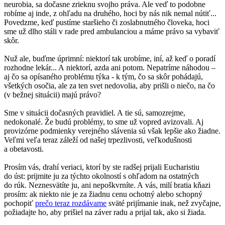
neurobia, sa dočasne zrieknu svojho práva. Ale veď to podobne
robíme aj inde, z ohľadu na druhého, hoci by nás nik nemal nútiť...
Povedzme, keď pustíme staršieho či zoslabnutného človeka, hoci
sme už dlho stáli v rade pred ambulanciou a máme právo sa vybaviť
skôr.
Nuž ale, buďme úprimní: niektorí tak urobíme, iní, až keď o poradí
rozhodne lekár... A niektorí, azda ani potom. Nepatríme náhodou –
aj čo sa opísaného problému týka - k tým, čo sa skôr pohádajú,
všetkých osočia, ale za ten svet nedovolia, aby prišli o niečo, na čo
(v bežnej situácii) majú právo?
Sme v situácii dočasných pravidiel. A tie sú, samozrejme,
nedokonalé. Že budú problémy, to sme už vopred avizovali. Aj
provizórne podmienky verejného slávenia sú však lepšie ako žiadne.
Veľmi veľa teraz záleží od našej trpezlivosti, veľkodušnosti
a obetavosti.
Prosím vás, drahí veriaci, ktorí by ste radšej prijali Eucharistiu
do úst: prijmite ju za týchto okolností s ohľadom na ostatných
do rúk. Neznesvätíte ju, ani nepoškvrníte. A vás, milí bratia kňazi
prosím: ak niekto nie je za žiadnu cenu ochotný alebo schopný
pochopiť
prečo teraz rozdávame
sväté prijímanie inak, než zvyčajne,
požiadajte ho, aby prišiel na záver radu a prijal tak, ako si žiada.