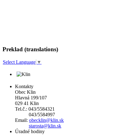
Preklad (translations)
Select Language
▼
Kontakty
Obec Klin
Hlavná 199/107
029 41 Klin
Tel.č.: 043/5584321
043/5584997
Email:
obecklin@klin.sk
starosta@klin.sk
Úradné hodiny