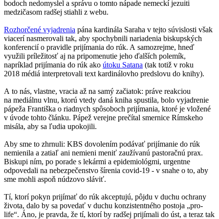
bodoch nedomyslel a správu o tomto nápade nemeckí jezuiti
medzičasom radšej stiahli z webu.
Rozhorčené vyjadrenia
pána kardinála Saraha v tejto súvislosti však
viacerí nasmerovali tak, aby spochybnili nariadenia biskupských
konferencií o pravidle prijímania do rúk. A samozrejme, hneď
využili príležitosť aj na pripomenutie jeho ďalších polemík,
napríklad prijímania do rúk ako
útoku Satana
(tak totiž v roku
2018 médiá interpretovali text kardinálovho predslovu do knihy).
A to nás, vlastne, vracia až na samý začiatok: práve reakciou
na mediálnu vlnu, ktorú vtedy daná kniha spustila, bolo vyjadrenie
pápeža Františka o riadnych spôsoboch prijímania, ktoré je vložené
v úvode tohto článku. Pápež verejne prečítal smernice Rímskeho
misála, aby sa ľudia upokojili.
Aby sme to zhrnuli: KBS dovolením podávať prijímanie do rúk
nemienila a zatiaľ ani nemieni meniť zaužívanú pastoračnú prax.
Biskupi ním, po porade s lekármi a epidemiológmi, urgentne
odpovedali na nebezpečenstvo šírenia covid-19 - v snahe o to, aby
sme mohli aspoň núdzovo sláviť.
Tí, ktorí pokyn prijímať do rúk akceptujú, pôjdu v duchu ochrany
života, dalo by sa povedať v duchu konzistentného postoja „pro-
life“. Áno, je pravda, že tí, ktorí by radšej prijímali do úst, a teraz tak