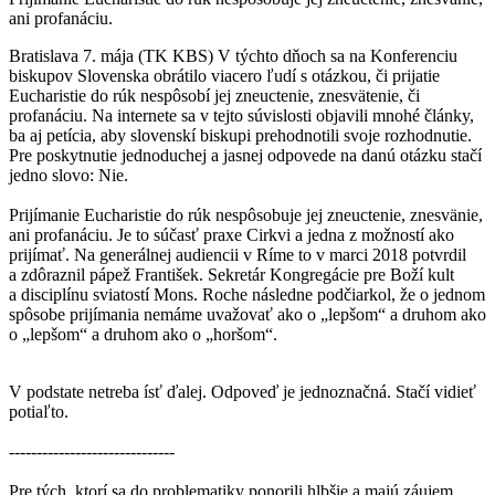
ani profanáciu.
Bratislava 7. mája (TK KBS) V týchto dňoch sa na Konferenciu
biskupov Slovenska obrátilo viacero ľudí s otázkou, či prijatie
Eucharistie do rúk nespôsobí jej zneuctenie, znesvätenie, či
profanáciu. Na internete sa v tejto súvislosti objavili mnohé články,
ba aj petícia, aby slovenskí biskupi prehodnotili svoje rozhodnutie.
Pre poskytnutie jednoduchej a jasnej odpovede na danú otázku stačí
jedno slovo: Nie.
Prijímanie Eucharistie do rúk nespôsobuje jej zneuctenie, znesvänie,
ani profanáciu. Je to súčasť praxe Cirkvi a jedna z možností ako
prijímať. Na generálnej audiencii v Ríme to v marci 2018 potvrdil
a zdôraznil pápež František. Sekretár Kongregácie pre Boží kult
a disciplínu sviatostí Mons. Roche následne podčiarkol, že o jednom
spôsobe prijímania nemáme uvažovať ako o „lepšom“ a druhom ako
o „lepšom“ a druhom ako o „horšom“.
V podstate netreba ísť ďalej. Odpoveď je jednoznačná. Stačí vidieť
potiaľto.
------------------------------
Pre tých, ktorí sa do problematiky ponorili hlbšie a majú záujem