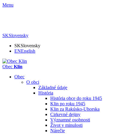
Menu
SK
Slovensky
SK
Slovensky
EN
English
Obec
Klin
Obec
O obci
Základné údaje
História
História obce do roku 1945
Klin po roku 1945
Klin za Rakúsko-Uhorska
Cirkevné dejiny
Významné osobnosti
Život v minulosti
Nárečie