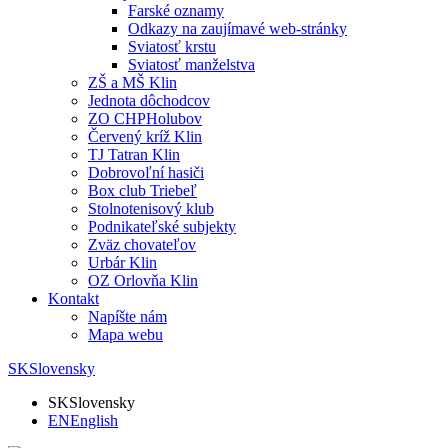
Farské oznamy
Odkazy na zaujímavé web-stránky
Sviatosť krstu
Sviatosť manželstva
ZŠ a MŠ Klin
Jednota dôchodcov
ZO CHPHolubov
Červený kríž Klin
TJ Tatran Klin
Dobrovoľní hasiči
Box club Triebeľ
Stolnotenisový klub
Podnikateľské subjekty
Zväz chovateľov
Urbár Klin
OZ Orlovňa Klin
Kontakt
Napíšte nám
Mapa webu
SK
Slovensky
SK
Slovensky
EN
English