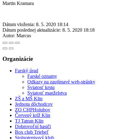
Martin Kramara
Dátum vloženia:
8. 5. 2020 18:14
Dátum poslednej aktualizácie:
8. 5. 2020 18:18
Autor:
Marcus
Organizácie
Farský úrad
Farské oznamy
Odkazy na zaujímavé web-stránky
Sviatosť krstu
Sviatosť manželstva
ZŠ a MŠ Klin
Jednota dôchodcov
ZO CHPHolubov
Červený kríž Klin
TJ Tatran Klin
Dobrovoľní hasiči
Box club Triebeľ
Stolnotenisový klub