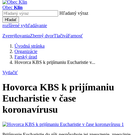
Obec
Klin
Hľadaný výraz
Hľadať
rozšírené vyhľadávanie
Zverejňovania
Zberný dvor
Tlačivá
Farnosť
Úvodná stránka
Organizácie
Farský úrad
Hovorca KBS k prijímaniu Eucharistie v...
Vytlačiť
Hovorca KBS k prijímaniu
Eucharistie v čase
koronavírusu
Prijímanie Eucharistie do rúk nespôsobuje jej zneuctenie, znesvänie,