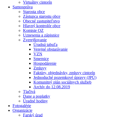
Virtuálny cintorín
Samospráva
Starosta obce
Zástupca starostu obce
Obecné zastupiteľstvo
Hlavný kontrolór obce
Komisie OZ
Uznesenia a zápisnice
Zverejňovanie
Úradná tabuľa
Verejné obstarávanie
VZN
Smernice
Hospodárenie
Zmluvy
Faktúry, objednávky, zmluvy cintorín
Jednoduché pozemkové úpravy (JPÚ)
Komunitný plán sociálnych služieb
Archív do 12.08.2019
Tlačivá
Dane a poplatky
Úradné hodiny
Fotogalérie
Organizácie
Farský úrad