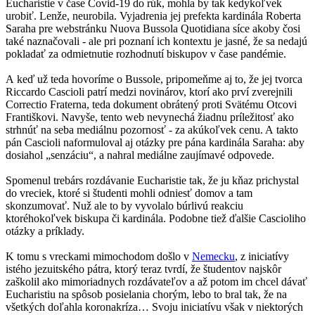
Eucharistie v čase Covid-19 do rúk, mohla by tak kedykoľvek
urobiť. Lenže, neurobila. Vyjadrenia jej prefekta kardinála Roberta
Saraha pre webstránku Nuova Bussola Quotidiana síce akoby čosi
také naznačovali - ale pri poznaní ich kontextu je jasné, že sa nedajú
pokladať za odmietnutie rozhodnutí biskupov v čase pandémie.
A keď už teda hovoríme o Bussole, pripomeňme aj to, že jej tvorca
Riccardo Cascioli patrí medzi novinárov, ktorí ako prví zverejnili
Correctio Fraterna, teda dokument obrátený proti Svätému Otcovi
Františkovi. Navyše, tento web nevynechá žiadnu príležitosť ako
strhnúť na seba mediálnu pozornosť - za akúkoľvek cenu. A takto
pán Cascioli naformuloval aj otázky pre pána kardinála Saraha: aby
dosiahol „senzáciu“, a nahral mediálne zaujímavé odpovede.
Spomenul trebárs rozdávanie Eucharistie tak, že ju kňaz prichystal
do vreciek, ktoré si študenti mohli odniesť domov a tam
skonzumovať. Nuž ale to by vyvolalo búrlivú reakciu
ktoréhokoľvek biskupa či kardinála. Podobne tiež ďalšie Cascioliho
otázky a príklady.
K tomu s vreckami mimochodom došlo v
Nemecku
, z iniciatívy
istého jezuitského pátra, ktorý teraz tvrdí, že študentov najskôr
zaškolil ako mimoriadnych rozdávateľov a až potom im chcel dávať
Eucharistiu na spôsob posielania chorým, lebo to bral tak, že na
všetkých doľahla koronakríza… Svoju iniciatívu však v niektorých