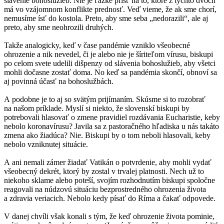
slávenie bohoslužieb. Nie je ťažké prísť na to, ktoré z týchto dvoch
má vo vzájomnom konflikte prednosť. Veď vieme, že ak sme chorí,
nemusíme ísť do kostola. Preto, aby sme seba „nedorazili“, ale aj
preto, aby sme neohrozili druhých.
Takže analogicky, keď v čase pandémie vzniklo všeobecné
ohrozenie a nik nevedel, či je alebo nie je šíriteľom vírusu, biskupi
po celom svete udelili dišpenzy od slávenia bohoslužieb, aby všetci
mohli dočasne zostať doma. No keď sa pandémia skončí, obnoví sa
aj povinná účasť na bohoslužbách.
A podobne je to aj so svätým prijímaním. Skúsme si to rozobrať
na našom príklade. Myslí si niekto, že slovenskí biskupi by
potrebovali hlasovať o zmene pravidiel rozdávania Eucharistie, keby
nebolo koronavírusu? Javila sa z pastoračného hľadiska u nás takáto
zmena ako žiadúca? Nie. Biskupi by o tom neboli hlasovali, keby
nebolo vzniknutej situácie.
A ani nemali zámer žiadať Vatikán o potvrdenie, aby mohli vydať
všeobecný dekrét, ktorý by zostal v trvalej platnosti. Nech už to
niekoho sklame alebo poteší, svojím rozhodnutím biskupi spoločne
reagovali na núdzovú situáciu bezprostredného ohrozenia života
a zdravia veriacich. Nebolo kedy písať do Ríma a čakať odpovede.
V danej chvíli však konali s tým, že keď ohrozenie života pominie,