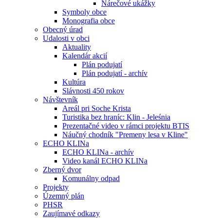
Nárečové ukážky
Symboly obce
Monografia obce
Obecný úrad
Udalosti v obci
Aktuality
Kalendár akcií
Plán podujatí
Plán podujatí - archív
Kultúra
Slávnosti 450 rokov
Návštevník
Areál pri Soche Krista
Turistika bez hraníc: Klin - Jeleśnia
Prezentačné video v rámci projektu BTIS
Náučný chodník "Premeny lesa v Kline"
ECHO KLINa
ECHO KLINa - archív
Video kanál ECHO KLINa
Zberný dvor
Komunálny odpad
Projekty
Územný plán
PHSR
Zaujímavé odkazy