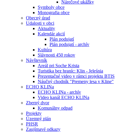
Nárečové ukážky
Symboly obce
Monografia obce
Obecný úrad
Udalosti v obci
Aktuality
Kalendár akcií
Plán podujatí
Plán podujatí - archív
Kultúra
Slávnosti 450 rokov
Návštevník
Areál pri Soche Krista
Turistika bez hraníc: Klin - Jeleśnia
Prezentačné video v rámci projektu BTIS
Náučný chodník "Premeny lesa v Kline"
ECHO KLINa
ECHO KLINa - archív
Video kanál ECHO KLINa
Zberný dvor
Komunálny odpad
Projekty
Územný plán
PHSR
Zaujímavé odkazy