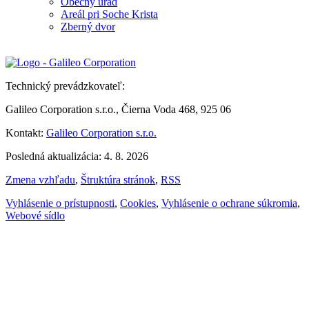
Obecný úrad
Areál pri Soche Krista
Zberný dvor
Technický prevádzkovateľ:
Galileo Corporation s.r.o., Čierna Voda 468, 925 06
Kontakt:
Galileo Corporation s.r.o.
Posledná aktualizácia: 4. 8. 2026
Zmena vzhľadu
,
Štruktúra stránok
,
RSS
Vyhlásenie o prístupnosti
,
Cookies
,
Vyhlásenie o ochrane súkromia
,
Webové sídlo