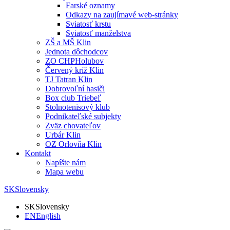
Farské oznamy
Odkazy na zaujímavé web-stránky
Sviatosť krstu
Sviatosť manželstva
ZŠ a MŠ Klin
Jednota dôchodcov
ZO CHPHolubov
Červený kríž Klin
TJ Tatran Klin
Dobrovoľní hasiči
Box club Triebeľ
Stolnotenisový klub
Podnikateľské subjekty
Zväz chovateľov
Urbár Klin
OZ Orlovňa Klin
Kontakt
Napíšte nám
Mapa webu
SK
Slovensky
SK
Slovensky
EN
English