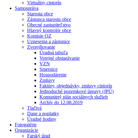
Virtuálny cintorín
Samospráva
Starosta obce
Zástupca starostu obce
Obecné zastupiteľstvo
Hlavný kontrolór obce
Komisie OZ
Uznesenia a zápisnice
Zverejňovanie
Úradná tabuľa
Verejné obstarávanie
VZN
Smernice
Hospodárenie
Zmluvy
Faktúry, objednávky, zmluvy cintorín
Jednoduché pozemkové úpravy (JPÚ)
Komunitný plán sociálnych služieb
Archív do 12.08.2019
Tlačivá
Dane a poplatky
Úradné hodiny
Fotogalérie
Organizácie
Farský úrad