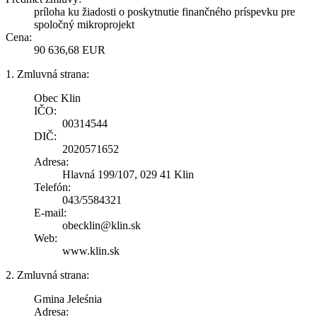
príloha ku žiadosti o poskytnutie finančného príspevku pre
spoločný mikroprojekt
Cena:
90 636,68 EUR
1. Zmluvná strana:
Obec Klin
IČO:
00314544
DIČ:
2020571652
Adresa:
Hlavná 199/107, 029 41 Klin
Telefón:
043/5584321
E-mail:
obecklin@klin.sk
Web:
www.klin.sk
2. Zmluvná strana:
Gmina Jeleśnia
Adresa: