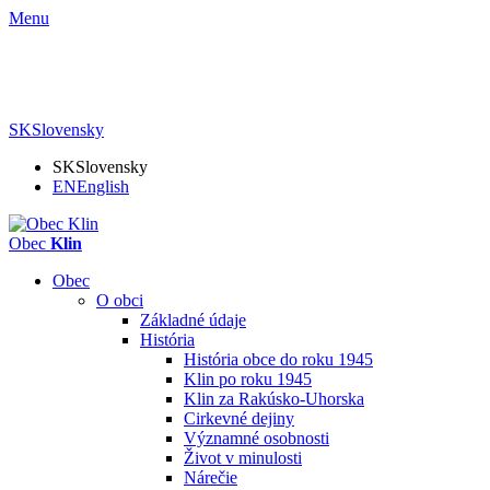
Menu
SK
Slovensky
SK
Slovensky
EN
English
Obec
Klin
Obec
O obci
Základné údaje
História
História obce do roku 1945
Klin po roku 1945
Klin za Rakúsko-Uhorska
Cirkevné dejiny
Významné osobnosti
Život v minulosti
Nárečie