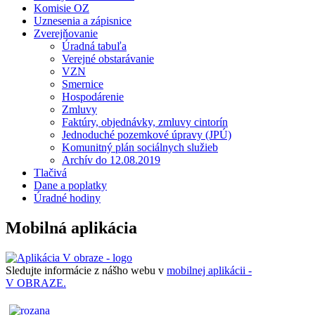
Komisie OZ
Uznesenia a zápisnice
Zverejňovanie
Úradná tabuľa
Verejné obstarávanie
VZN
Smernice
Hospodárenie
Zmluvy
Faktúry, objednávky, zmluvy cintorín
Jednoduché pozemkové úpravy (JPÚ)
Komunitný plán sociálnych služieb
Archív do 12.08.2019
Tlačivá
Dane a poplatky
Úradné hodiny
Mobilná aplikácia
Sledujte informácie z nášho webu v
mobilnej aplikácii -
V OBRAZE.