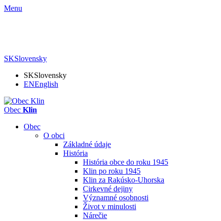
Menu
SK
Slovensky
SK
Slovensky
EN
English
Obec
Klin
Obec
O obci
Základné údaje
História
História obce do roku 1945
Klin po roku 1945
Klin za Rakúsko-Uhorska
Cirkevné dejiny
Významné osobnosti
Život v minulosti
Nárečie