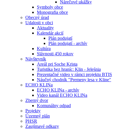
Nárečové ukážky
Symboly obce
Monografia obce
Obecný úrad
Udalosti v obci
Aktuality
Kalendár akcií
Plán podujatí
Plán podujatí - archív
Kultúra
Slávnosti 450 rokov
Návštevník
Areál pri Soche Krista
Turistika bez hraníc: Klin - Jeleśnia
Prezentačné video v rámci projektu BTIS
Náučný chodník "Premeny lesa v Kline"
ECHO KLINa
ECHO KLINa - archív
Video kanál ECHO KLINa
Zberný dvor
Komunálny odpad
Projekty
Územný plán
PHSR
Zaujímavé odkazy