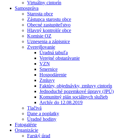
Virtuálny cintorín
Samospráva
Starosta obce
Zástupca starostu obce
Obecné zastupiteľstvo
Hlavný kontrolór obce
Komisie OZ
Uznesenia a zápisnice
Zverejňovanie
Úradná tabuľa
Verejné obstarávanie
VZN
Smernice
Hospodárenie
Zmluvy
Faktúry, objednávky, zmluvy cintorín
Jednoduché pozemkové úpravy (JPÚ)
Komunitný plán sociálnych služieb
Archív do 12.08.2019
Tlačivá
Dane a poplatky
Úradné hodiny
Fotogalérie
Organizácie
Farský úrad