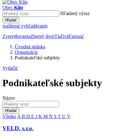
Obec
Klin
Hľadaný výraz
Hľadať
rozšírené vyhľadávanie
Zverejňovania
Zberný dvor
Tlačivá
Farnosť
Úvodná stránka
Organizácie
Podnikateľské subjekty
Vytlačiť
Podnikateľské subjekty
Názov
Hľadať
Všetko
A
B
D
E
J
K
M
N
S
T
U
V
VELD, s.r.o.