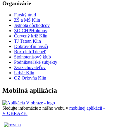
Organizácie
Farský úrad
ZŠ a MŠ Klin
Jednota dôchodcov
ZO CHPHolubov
Červený kríž Klin
TJ Tatran Klin
Dobrovoľní hasiči
Box club Triebeľ
Stolnotenisový klub
Podnikateľské subjekty
Zväz chovateľov
Urbár Klin
OZ Orlovňa Klin
Mobilná aplikácia
Sledujte informácie z nášho webu v
mobilnej aplikácii -
V OBRAZE.