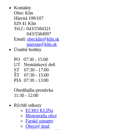
Kontakty
Obec Klin
Hlavná 199/107
029 41 Klin
Tel.č.: 043/5584321
043/5584997
Email:
obecklin@klin.sk
starosta@klin.sk
Úradné hodiny
PO 07:30 - 15:00
UT Nestránkový deň
ST 07:30 - 17:00
ŠT 07:30 - 15:00
PIA 07:30 - 13:00
Obedňajšia prestávka
11:30 - 12:00
Rýchlé odkazy
ECHO KLINa
Monografia obce
Farské oznamy
Obecný úrad