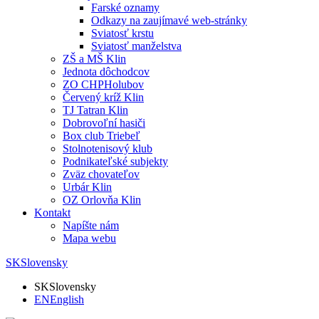
Farské oznamy
Odkazy na zaujímavé web-stránky
Sviatosť krstu
Sviatosť manželstva
ZŠ a MŠ Klin
Jednota dôchodcov
ZO CHPHolubov
Červený kríž Klin
TJ Tatran Klin
Dobrovoľní hasiči
Box club Triebeľ
Stolnotenisový klub
Podnikateľské subjekty
Zväz chovateľov
Urbár Klin
OZ Orlovňa Klin
Kontakt
Napíšte nám
Mapa webu
SK
Slovensky
SK
Slovensky
EN
English