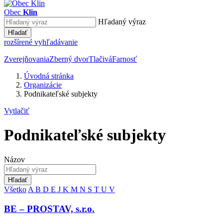
Obec
Klin
Hľadaný výraz
Hľadať
rozšírené vyhľadávanie
Zverejňovania
Zberný dvor
Tlačivá
Farnosť
Úvodná stránka
Organizácie
Podnikateľské subjekty
Vytlačiť
Podnikateľské subjekty
Názov
Hľadať
Všetko
A
B
D
E
J
K
M
N
S
T
U
V
BE – PROSTAV, s.r.o.