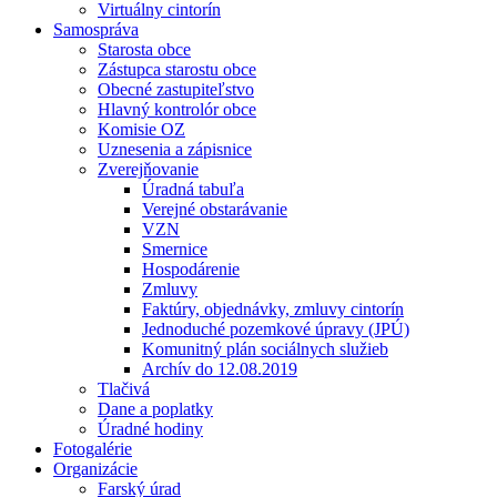
Virtuálny cintorín
Samospráva
Starosta obce
Zástupca starostu obce
Obecné zastupiteľstvo
Hlavný kontrolór obce
Komisie OZ
Uznesenia a zápisnice
Zverejňovanie
Úradná tabuľa
Verejné obstarávanie
VZN
Smernice
Hospodárenie
Zmluvy
Faktúry, objednávky, zmluvy cintorín
Jednoduché pozemkové úpravy (JPÚ)
Komunitný plán sociálnych služieb
Archív do 12.08.2019
Tlačivá
Dane a poplatky
Úradné hodiny
Fotogalérie
Organizácie
Farský úrad