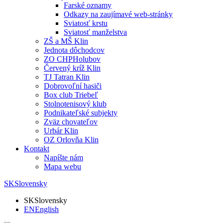
Farské oznamy
Odkazy na zaujímavé web-stránky
Sviatosť krstu
Sviatosť manželstva
ZŠ a MŠ Klin
Jednota dôchodcov
ZO CHPHolubov
Červený kríž Klin
TJ Tatran Klin
Dobrovoľní hasiči
Box club Triebeľ
Stolnotenisový klub
Podnikateľské subjekty
Zväz chovateľov
Urbár Klin
OZ Orlovňa Klin
Kontakt
Napíšte nám
Mapa webu
SK
Slovensky
SK
Slovensky
EN
English