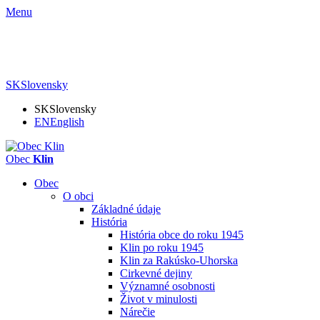
Menu
SK
Slovensky
SK
Slovensky
EN
English
Obec
Klin
Obec
O obci
Základné údaje
História
História obce do roku 1945
Klin po roku 1945
Klin za Rakúsko-Uhorska
Cirkevné dejiny
Významné osobnosti
Život v minulosti
Nárečie