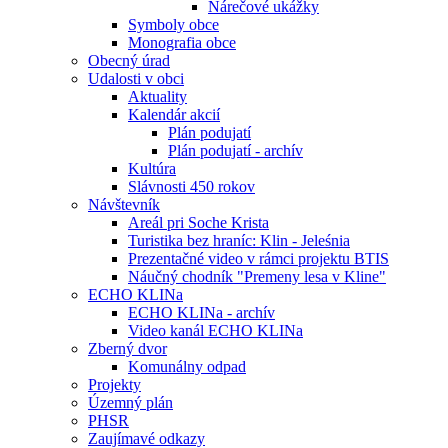
Nárečové ukážky
Symboly obce
Monografia obce
Obecný úrad
Udalosti v obci
Aktuality
Kalendár akcií
Plán podujatí
Plán podujatí - archív
Kultúra
Slávnosti 450 rokov
Návštevník
Areál pri Soche Krista
Turistika bez hraníc: Klin - Jeleśnia
Prezentačné video v rámci projektu BTIS
Náučný chodník "Premeny lesa v Kline"
ECHO KLINa
ECHO KLINa - archív
Video kanál ECHO KLINa
Zberný dvor
Komunálny odpad
Projekty
Územný plán
PHSR
Zaujímavé odkazy