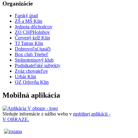
Organizácie
Farský úrad
ZŠ a MŠ Klin
Jednota dôchodcov
ZO CHPHolubov
Červený kríž Klin
TJ Tatran Klin
Dobrovoľní hasiči
Box club Triebeľ
Stolnotenisový klub
Podnikateľské subjekty
Zväz chovateľov
Urbár Klin
OZ Orlovňa Klin
Mobilná aplikácia
Sledujte informácie z nášho webu v
mobilnej aplikácii -
V OBRAZE.