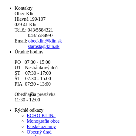
Kontakty
Obec Klin
Hlavná 199/107
029 41 Klin
Tel.č.: 043/5584321
043/5584997
Email:
obecklin@klin.sk
starosta@klin.sk
Úradné hodiny
PO 07:30 - 15:00
UT Nestránkový deň
ST 07:30 - 17:00
ŠT 07:30 - 15:00
PIA 07:30 - 13:00
Obedňajšia prestávka
11:30 - 12:00
Rýchlé odkazy
ECHO KLINa
Monografia obce
Farské oznamy
Obecný úrad