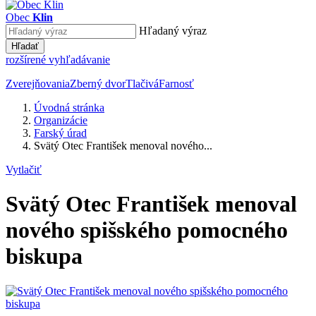
Obec
Klin
Hľadaný výraz
Hľadať
rozšírené vyhľadávanie
Zverejňovania
Zberný dvor
Tlačivá
Farnosť
Úvodná stránka
Organizácie
Farský úrad
Svätý Otec František menoval nového...
Vytlačiť
Svätý Otec František menoval
nového spišského pomocného
biskupa