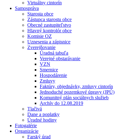
Virtuálny cintorín
Samospráva
Starosta obce
Zástupca starostu obce
Obecné zastupiteľstvo
Hlavný kontrolór obce
Komisie OZ
Uznesenia a zápisnice
Zverejňovanie
Úradná tabuľa
Verejné obstarávanie
VZN
Smernice
Hospodárenie
Zmluvy
Faktúry, objednávky, zmluvy cintorín
Jednoduché pozemkové úpravy (JPÚ)
Komunitný plán sociálnych služieb
Archív do 12.08.2019
Tlačivá
Dane a poplatky
Úradné hodiny
Fotogalérie
Organizácie
Farský úrad