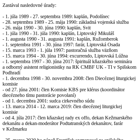
Zastával nasledovné úrady:
- 1. júla 1989 - 27. septembra 1989: kaplán, Podolínec
- 28. septembra 1989 - 25. mája 1990: základná vojenská služba
- 26. mája 1990 - 30. júna 1990: kaplán, Svit
- 1. júla 1990 - 31. júla 1990: kaplán, Liptovský Mikuláš
- 1. augusta 1990 - 31. augusta 1991: kaplán, Ružomberok
- 1. septembra 1991 - 30. júna 1997: farár, Liptovská Osada
- 15. marca 1993 - 1. júla 1997: pastoračná služba väzňom
- 15. marca 1994 - 30. júna 1994: excurrendo, Liptovská Lúžna
- 1. septembra 1997 - 30. júna 2017: špirituál kňazského seminára
a odborný asistent religionistiky na RK CMBF UK - TI v Spišskom
Podhradí
- 1. decembra 1998 - 30. novembra 2008: člen Diecéznej liturgickej
komisie
- od 27. júna 2001: člen Komisie KBS pre klérus (koordinátor
diecézneho tímu pastorácie povolaní)
- od 1. decembra 2001: sudca cirkevného súdu
- 13. marca 2014 - 12. marca 2019: člen diecéznej liturgickej
komisie
- od 4. júla 2017: člen kňazskej rady ex offo, dekan Kežmarského
dekanátu a dekan-moderátor Podtatranských dekanátov, farár
v Kežmarku