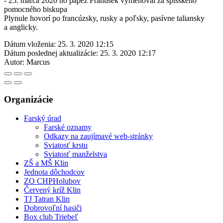
- 25. marca 2020 ho pápež František vymenoval za spišského
pomocného biskupa
Plynule hovorí po francúzsky, rusky a poľsky, pasívne taliansky
a anglicky.
Dátum vloženia:
25. 3. 2020 12:15
Dátum poslednej aktualizácie:
25. 3. 2020 12:17
Autor:
Marcus
Organizácie
Farský úrad
Farské oznamy
Odkazy na zaujímavé web-stránky
Sviatosť krstu
Sviatosť manželstva
ZŠ a MŠ Klin
Jednota dôchodcov
ZO CHPHolubov
Červený kríž Klin
TJ Tatran Klin
Dobrovoľní hasiči
Box club Triebeľ