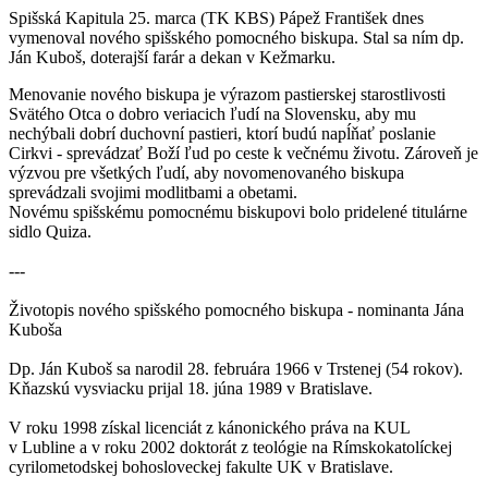
Spišská Kapitula 25. marca (TK KBS) Pápež František dnes
vymenoval nového spišského pomocného biskupa. Stal sa ním dp.
Ján Kuboš, doterajší farár a dekan v Kežmarku.
Menovanie nového biskupa je výrazom pastierskej starostlivosti
Svätého Otca o dobro veriacich ľudí na Slovensku, aby mu
nechýbali dobrí duchovní pastieri, ktorí budú napĺňať poslanie
Cirkvi - sprevádzať Boží ľud po ceste k večnému životu. Zároveň je
výzvou pre všetkých ľudí, aby novomenovaného biskupa
sprevádzali svojimi modlitbami a obetami.
Novému spišskému pomocnému biskupovi bolo pridelené titulárne
sidlo Quiza.
---
Životopis nového spišského pomocného biskupa - nominanta Jána
Kuboša
Dp. Ján Kuboš sa narodil 28. februára 1966 v Trstenej (54 rokov).
Kňazskú vysviacku prijal 18. júna 1989 v Bratislave.
V roku 1998 získal licenciát z kánonického práva na KUL
v Lubline a v roku 2002 doktorát z teológie na Rímskokatolíckej
cyrilometodskej bohosloveckej fakulte UK v Bratislave.