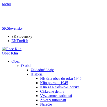
Menu
SK
Slovensky
SK
Slovensky
EN
English
Obec
Klin
Obec
O obci
Základné údaje
História
História obce do roku 1945
Klin po roku 1945
Klin za Rakúsko-Uhorska
Cirkevné dejiny
Významné osobnosti
Život v minulosti
Nárečie