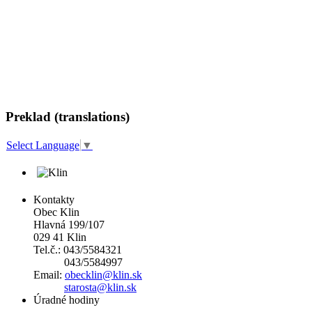
Preklad (translations)
Select Language
▼
Kontakty
Obec Klin
Hlavná 199/107
029 41 Klin
Tel.č.: 043/5584321
043/5584997
Email:
obecklin@klin.sk
starosta@klin.sk
Úradné hodiny