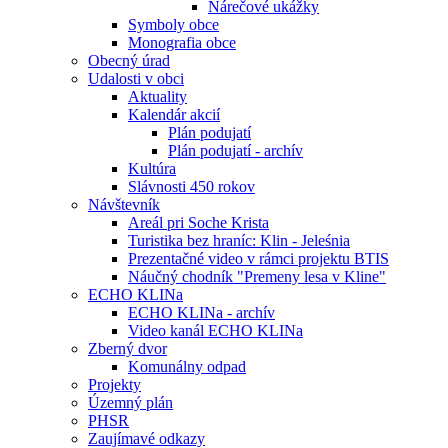
Nárečové ukážky
Symboly obce
Monografia obce
Obecný úrad
Udalosti v obci
Aktuality
Kalendár akcií
Plán podujatí
Plán podujatí - archív
Kultúra
Slávnosti 450 rokov
Návštevník
Areál pri Soche Krista
Turistika bez hraníc: Klin - Jeleśnia
Prezentačné video v rámci projektu BTIS
Náučný chodník "Premeny lesa v Kline"
ECHO KLINa
ECHO KLINa - archív
Video kanál ECHO KLINa
Zberný dvor
Komunálny odpad
Projekty
Územný plán
PHSR
Zaujímavé odkazy