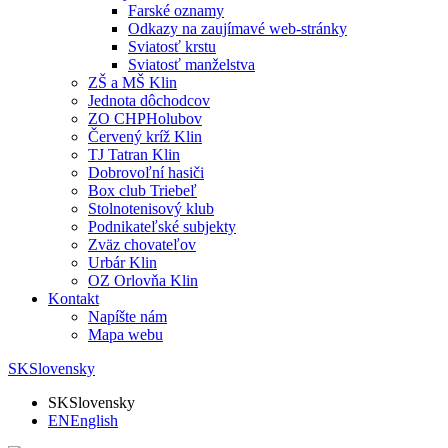
Farské oznamy
Odkazy na zaujímavé web-stránky
Sviatosť krstu
Sviatosť manželstva
ZŠ a MŠ Klin
Jednota dôchodcov
ZO CHPHolubov
Červený kríž Klin
TJ Tatran Klin
Dobrovoľní hasiči
Box club Triebeľ
Stolnotenisový klub
Podnikateľské subjekty
Zväz chovateľov
Urbár Klin
OZ Orlovňa Klin
Kontakt
Napíšte nám
Mapa webu
SK
Slovensky
SK
Slovensky
EN
English