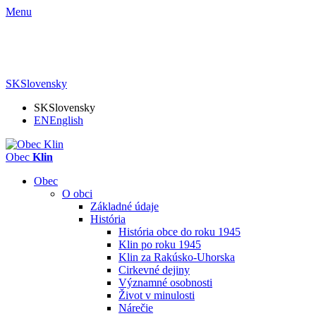
Menu
SK
Slovensky
SK
Slovensky
EN
English
Obec
Klin
Obec
O obci
Základné údaje
História
História obce do roku 1945
Klin po roku 1945
Klin za Rakúsko-Uhorska
Cirkevné dejiny
Významné osobnosti
Život v minulosti
Nárečie