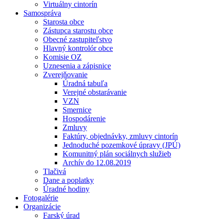
Virtuálny cintorín
Samospráva
Starosta obce
Zástupca starostu obce
Obecné zastupiteľstvo
Hlavný kontrolór obce
Komisie OZ
Uznesenia a zápisnice
Zverejňovanie
Úradná tabuľa
Verejné obstarávanie
VZN
Smernice
Hospodárenie
Zmluvy
Faktúry, objednávky, zmluvy cintorín
Jednoduché pozemkové úpravy (JPÚ)
Komunitný plán sociálnych služieb
Archív do 12.08.2019
Tlačivá
Dane a poplatky
Úradné hodiny
Fotogalérie
Organizácie
Farský úrad