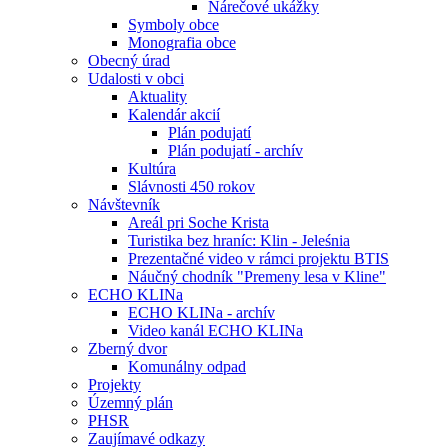
Nárečové ukážky
Symboly obce
Monografia obce
Obecný úrad
Udalosti v obci
Aktuality
Kalendár akcií
Plán podujatí
Plán podujatí - archív
Kultúra
Slávnosti 450 rokov
Návštevník
Areál pri Soche Krista
Turistika bez hraníc: Klin - Jeleśnia
Prezentačné video v rámci projektu BTIS
Náučný chodník "Premeny lesa v Kline"
ECHO KLINa
ECHO KLINa - archív
Video kanál ECHO KLINa
Zberný dvor
Komunálny odpad
Projekty
Územný plán
PHSR
Zaujímavé odkazy