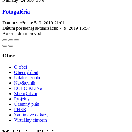
Náklady: 24 660, 55 €
Fotogaléria
Dátum vloženia:
5. 9. 2019 21:01
Dátum poslednej aktualizácie:
7. 9. 2019 15:57
Autor:
admin prevod
Obec
O obci
Obecný úrad
Udalosti v obci
Návštevník
ECHO KLINa
Zberný dvor
Projekty
Územný plán
PHSR
Zaujímavé odkazy
Virtuálny cintorín