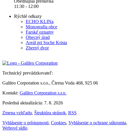
Obedňajšia prestávka
11:30 - 12:00
Rýchlé odkazy
ECHO KLINa
Monografia obce
Farské oznamy
Obecný úrad
Areál pri Soche Krista
Zberný dvor
Technický prevádzkovateľ:
Galileo Corporation s.r.o., Čierna Voda 468, 925 06
Kontakt:
Galileo Corporation s.r.o.
Posledná aktualizácia: 7. 8. 2026
Zmena vzhľadu
,
Štruktúra stránok
,
RSS
Vyhlásenie o prístupnosti
,
Cookies
,
Vyhlásenie o ochrane súkromia
,
Webové sídlo