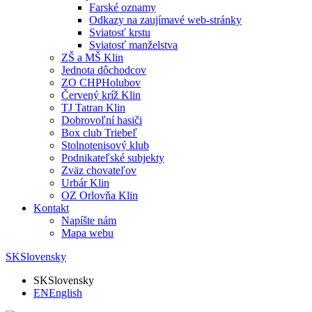
Farské oznamy
Odkazy na zaujímavé web-stránky
Sviatosť krstu
Sviatosť manželstva
ZŠ a MŠ Klin
Jednota dôchodcov
ZO CHPHolubov
Červený kríž Klin
TJ Tatran Klin
Dobrovoľní hasiči
Box club Triebeľ
Stolnotenisový klub
Podnikateľské subjekty
Zväz chovateľov
Urbár Klin
OZ Orlovňa Klin
Kontakt
Napíšte nám
Mapa webu
SK
Slovensky
SK
Slovensky
EN
English