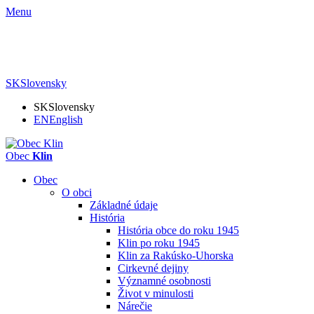
Menu
SK
Slovensky
SK
Slovensky
EN
English
Obec
Klin
Obec
O obci
Základné údaje
História
História obce do roku 1945
Klin po roku 1945
Klin za Rakúsko-Uhorska
Cirkevné dejiny
Významné osobnosti
Život v minulosti
Nárečie