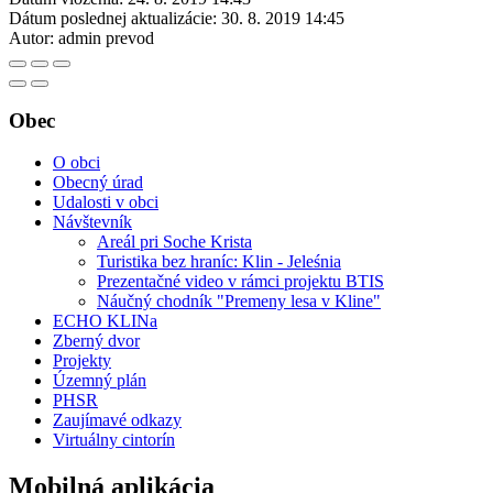
Dátum poslednej aktualizácie:
30. 8. 2019 14:45
Autor:
admin prevod
Obec
O obci
Obecný úrad
Udalosti v obci
Návštevník
Areál pri Soche Krista
Turistika bez hraníc: Klin - Jeleśnia
Prezentačné video v rámci projektu BTIS
Náučný chodník "Premeny lesa v Kline"
ECHO KLINa
Zberný dvor
Projekty
Územný plán
PHSR
Zaujímavé odkazy
Virtuálny cintorín
Mobilná aplikácia