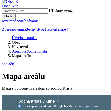
Obec
Klin
Hľadaný výraz
Hľadať
rozšírené vyhľadávanie
Zverejňovania
Zberný dvor
Tlačivá
Farnosť
Úvodná stránka
Obec
Návštevník
Areál pri Soche Krista
Mapa areálu
Vytlačiť
Mapa areálu
Mapa s vytýčeným areálom so sochou Krista