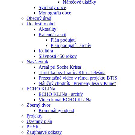
Nárečové ukážky
Symboly obce
Monografia obce
Obecný úrad
Udalosti v obci
Aktuality
Kalendár akcií
Plán podujatí
Plán podujatí - archív
Kultúra
Slávnosti 450 rokov
Návštevník
Areál pri Soche Krista
Turistika bez hraníc: Klin - Jeleśnia
Prezentačné video v rámci projektu BTIS
Náučný chodník "Premeny lesa v Kline"
ECHO KLINa
ECHO KLINa - archív
Video kanál ECHO KLINa
Zberný dvor
Komunálny odpad
Projekty
Územný plán
PHSR
Zaujímavé odkazy