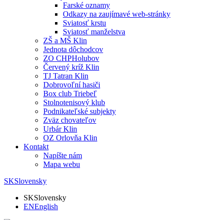
Farské oznamy
Odkazy na zaujímavé web-stránky
Sviatosť krstu
Sviatosť manželstva
ZŠ a MŠ Klin
Jednota dôchodcov
ZO CHPHolubov
Červený kríž Klin
TJ Tatran Klin
Dobrovoľní hasiči
Box club Triebeľ
Stolnotenisový klub
Podnikateľské subjekty
Zväz chovateľov
Urbár Klin
OZ Orlovňa Klin
Kontakt
Napíšte nám
Mapa webu
SK
Slovensky
SK
Slovensky
EN
English