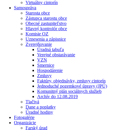
Virtuálny cintorín
Samospráva
Starosta obce
Zástupca starostu obce
Obecné zastupiteľstvo
Hlavný kontrolór obce
Komisie OZ
Uznesenia a zápisnice
Zverejňovanie
Úradná tabuľa
Verejné obstarávanie
VZN
Smernice
Hospodárenie
Zmluvy
Faktúry, objednávky, zmluvy cintorín
Jednoduché pozemkové úpravy (JPÚ)
Komunitný plán sociálnych služieb
Archív do 12.08.2019
Tlačivá
Dane a poplatky
Úradné hodiny
Fotogalérie
Organizácie
Farský úrad