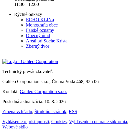
11:30 - 12:00
Rýchlé odkazy
ECHO KLINa
Monografia obce
Farské oznamy
Obecný úrad
Areál pri Soche Krista
Zberný dvor
Technický prevádzkovateľ:
Galileo Corporation s.r.o., Čierna Voda 468, 925 06
Kontakt:
Galileo Corporation s.r.o.
Posledná aktualizácia: 10. 8. 2026
Zmena vzhľadu
,
Štruktúra stránok
,
RSS
Vyhlásenie o prístupnosti
,
Cookies
,
Vyhlásenie o ochrane súkromia
,
Webové sídlo