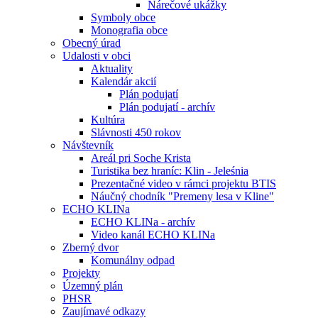
Nárečové ukážky
Symboly obce
Monografia obce
Obecný úrad
Udalosti v obci
Aktuality
Kalendár akcií
Plán podujatí
Plán podujatí - archív
Kultúra
Slávnosti 450 rokov
Návštevník
Areál pri Soche Krista
Turistika bez hraníc: Klin - Jeleśnia
Prezentačné video v rámci projektu BTIS
Náučný chodník "Premeny lesa v Kline"
ECHO KLINa
ECHO KLINa - archív
Video kanál ECHO KLINa
Zberný dvor
Komunálny odpad
Projekty
Územný plán
PHSR
Zaujímavé odkazy