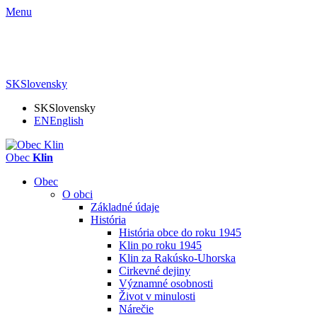
Menu
SK
Slovensky
SK
Slovensky
EN
English
Obec
Klin
Obec
O obci
Základné údaje
História
História obce do roku 1945
Klin po roku 1945
Klin za Rakúsko-Uhorska
Cirkevné dejiny
Významné osobnosti
Život v minulosti
Nárečie