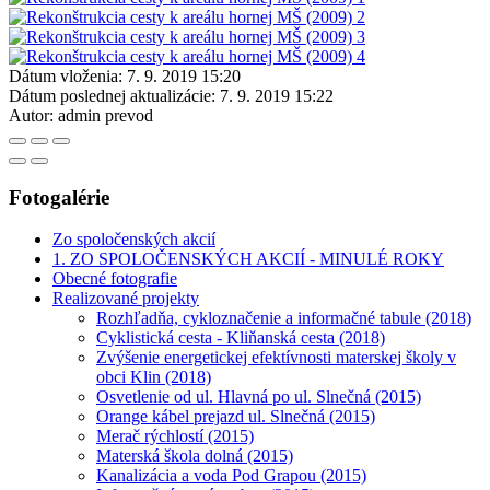
Dátum vloženia:
7. 9. 2019 15:20
Dátum poslednej aktualizácie:
7. 9. 2019 15:22
Autor:
admin prevod
Fotogalérie
Zo spoločenských akcií
1. ZO SPOLOČENSKÝCH AKCIÍ - MINULÉ ROKY
Obecné fotografie
Realizované projekty
Rozhľadňa, cykloznačenie a informačné tabule (2018)
Cyklistická cesta - Kliňanská cesta (2018)
Zvýšenie energetickej efektívnosti materskej školy v
obci Klin (2018)
Osvetlenie od ul. Hlavná po ul. Slnečná (2015)
Orange kábel prejazd ul. Slnečná (2015)
Merač rýchlostí (2015)
Materská škola dolná (2015)
Kanalizácia a voda Pod Grapou (2015)