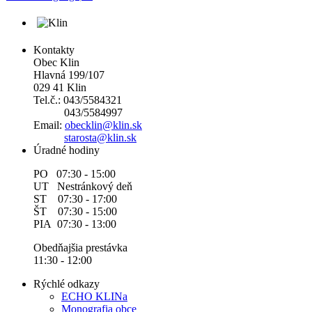
Kontakty
Obec Klin
Hlavná 199/107
029 41 Klin
Tel.č.: 043/5584321
043/5584997
Email:
obecklin@klin.sk
starosta@klin.sk
Úradné hodiny
PO 07:30 - 15:00
UT Nestránkový deň
ST 07:30 - 17:00
ŠT 07:30 - 15:00
PIA 07:30 - 13:00
Obedňajšia prestávka
11:30 - 12:00
Rýchlé odkazy
ECHO KLINa
Monografia obce