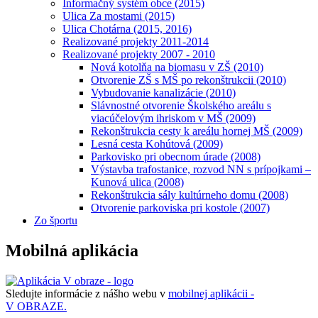
Informačný systém obce (2015)
Ulica Za mostami (2015)
Ulica Chotárna (2015, 2016)
Realizované projekty 2011-2014
Realizované projekty 2007 - 2010
Nová kotolňa na biomasu v ZŠ (2010)
Otvorenie ZŠ s MŠ po rekonštrukcii (2010)
Vybudovanie kanalizácie (2010)
Slávnostné otvorenie Školského areálu s
viacúčelovým ihriskom v MŠ (2009)
Rekonštrukcia cesty k areálu hornej MŠ (2009)
Lesná cesta Kohútová (2009)
Parkovisko pri obecnom úrade (2008)
Výstavba trafostanice, rozvod NN s prípojkami –
Kunová ulica (2008)
Rekonštrukcia sály kultúrneho domu (2008)
Otvorenie parkoviska pri kostole (2007)
Zo športu
Mobilná aplikácia
Sledujte informácie z nášho webu v
mobilnej aplikácii -
V OBRAZE.