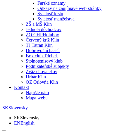
Farské oznamy
Odkazy na zaujímavé web-stránky
Sviatosť krstu
Sviatosť manželstva
ZŠ a MŠ Klin
Jednota dôchodcov
ZO CHPHolubov
Červený kríž Klin
TJ Tatran Klin
Dobrovoľní hasiči
Box club Triebeľ
Stolnotenisový klub
Podnikateľské subjekty
Zväz chovateľov
Urbár Klin
OZ Orlovňa Klin
Kontakt
Napíšte nám
Mapa webu
SK
Slovensky
SK
Slovensky
EN
English