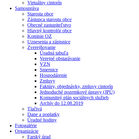
Virtuálny cintorín
Samospráva
Starosta obce
Zástupca starostu obce
Obecné zastupiteľstvo
Hlavný kontrolór obce
Komisie OZ
Uznesenia a zápisnice
Zverejňovanie
Úradná tabuľa
Verejné obstarávanie
VZN
Smernice
Hospodárenie
Zmluvy
Faktúry, objednávky, zmluvy cintorín
Jednoduché pozemkové úpravy (JPÚ)
Komunitný plán sociálnych služieb
Archív do 12.08.2019
Tlačivá
Dane a poplatky
Úradné hodiny
Fotogalérie
Organizácie
Farský úrad