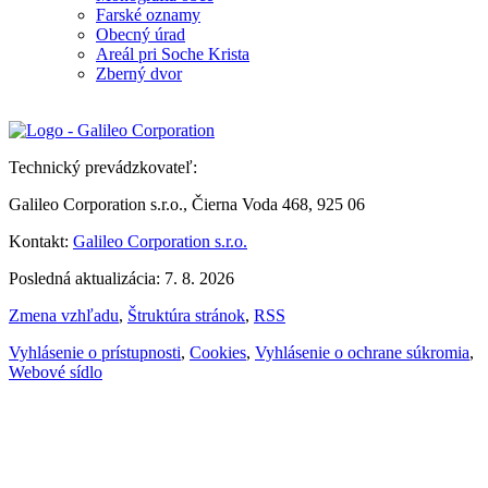
Farské oznamy
Obecný úrad
Areál pri Soche Krista
Zberný dvor
Technický prevádzkovateľ:
Galileo Corporation s.r.o., Čierna Voda 468, 925 06
Kontakt:
Galileo Corporation s.r.o.
Posledná aktualizácia: 7. 8. 2026
Zmena vzhľadu
,
Štruktúra stránok
,
RSS
Vyhlásenie o prístupnosti
,
Cookies
,
Vyhlásenie o ochrane súkromia
,
Webové sídlo